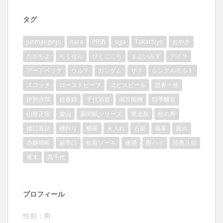
タグ
junmai-ginjo
nara
PB酒
siga
Takachiyo
おやき
たかちよ
ちくせん
ひとごこち
まよいみず
アイラ
アードベッグ
ウルテ
ガンダム
ザク
シングルモルト
スコッチ
ローストビーフ
ヱビスビール
世界一統
伊勢赤鶏
佐香錦
千代酒造
南方熊楠
四季醸造
山形正宗
愛山
新聞紙シリーズ
東北泉
松の寿
槽口直詰
槽搾り
櫛羅
火入れ
石鎚
篠峯
責め
赤磐雄町
超辛口
軟骨ソーキ
迷酒
酎ハイ
陸奥八仙
雁木
髙千代
プロフィール
性別：男