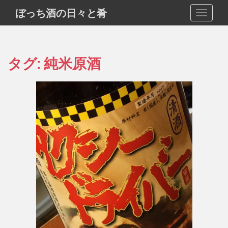
S
ぼっち酒の日々と肴
TOGGLE
k
i
p
t
タグ:
純米原酒
o
m
a
i
n
c
o
n
t
e
n
t