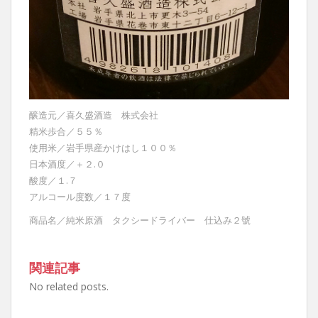
醸造元／喜久盛酒造 株式会社
精米歩合／５５％
使用米／岩手県産かけはし１００％
日本酒度／＋２.０
酸度／１.７
アルコール度数／１７度
商品名／純米原酒 タクシードライバー 仕込み２號
関連記事
No related posts.