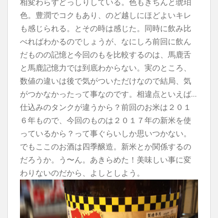
相変わらずどっしりしている。色もきちんと琥珀
色。豊潤でコクもあり、のど越しにほどよいキレ
も感じられる。とその時は感じた。同時に飲み比
べればわかるのでしょうが、なにしろ前回に飲ん
だものの記憶と今回のもを比較するのは、馬鹿舌
と馬鹿記憶力では到底わからない。実のところ、
数値の違いは後で気がついただけなので結局、気
がつかなかったって事なのです。相違点といえば…
仕込みのタンクが違うから？
前回のお米は２０１
６年もので、今回のものは２０１７年の新米を使
っているから？って事ぐらいしか思いつかない。
でもここのお酒は四季醸造。新米とか関係するの
だろうか。う〜ん。あきらめた！美味しい事に変
わりないのだから、よしとしよう。