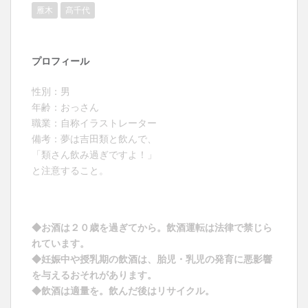
雁木
髙千代
プロフィール
性別：男
年齢：おっさん
職業：自称イラストレーター
備考：夢は吉田類と飲んで、
「類さん飲み過ぎですよ！」
と注意すること。
◆お酒は２０歳を過ぎてから。飲酒運転は法律で禁じら
れています。
◆妊娠中や授乳期の飲酒は、胎児・乳児の発育に悪影響
を与えるおそれがあります。
◆飲酒は適量を。飲んだ後はリサイクル。