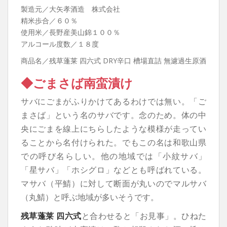
製造元／大矢孝酒造 株式会社
精米歩合／６０％
使用米／長野産美山錦１００％
アルコール度数／１８度
商品名／残草蓬莱 四六式 DRY辛口 槽場直詰 無濾過生原酒
◆ごまさば南蛮漬け
サバにごまがふりかけてあるわけでは無い。「ご
まさば」という名のサバです。念のため。体の中
央にごまを線上にちらしたような模様が走ってい
ることから名付けられた。でもこの名は和歌山県
での呼び名らしい。他の地域では「小紋サバ」
「星サバ」「ホシグロ」などとも呼ばれている。
マサバ（平鯖）に対して断面が丸いのでマルサバ
（丸鯖）と呼ぶ地域が多いそうです。
残草蓬莱 四六式
と合わせると「お見事」。ひねた