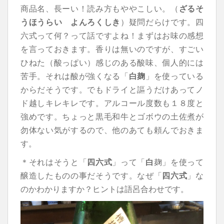
商品名、長ーい！読み方もややこしい。（
ざるそ
うほうらい よんろくしき
）疑問だらけです。四
六式って何？って話ですよね！まずはお味の感想
を言っておきます。香りは無いのですが、すごい
ひねた（酸っぱい）感じのある酸味、個人的には
苦手。それは酸が強くなる「
白麹
」を使っている
からだそうです。でもドライと謳うだけあってノ
ド越しキレキレです。アルコール度数も１８度と
強めです。ちょっと黒毛和牛とゴボウの土佐煮が
勿体ない気がするので、他のあても頼んでおきま
す。
＊それはそうと「
四六式
」って「
白
麹」を使って
醸造したものの事だそうです。なぜ「
四六式
」な
のかわかりますか？ヒントは語呂合わせです。