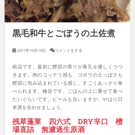
黒毛和牛とごぼうの土佐煮
2017年10月19日
コメントをする
絶品です。最初に鰹節の香りが鼻孔を優しくつつ
きます。肉のコッテリ感も、ゴボウの土っぽさも
鰹節に包み込まれている感じ。すごくあっさり食
べられます。極旨です。ごはんの上に乗せて食べ
たいぐらいです。ビールも合いますが、やはり日
本酒を合わせましょう。
残草蓬莱 四六式 DRY辛口 槽
場直詰 無濾過生原酒