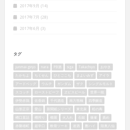
2017年9月
(14)
2017年7月
(28)
2017年6月
(3)
タグ
junmai-ginjo
nara
PB酒
siga
Takachiyo
おやき
たかちよ
ちくせん
ひとごこち
まよいみず
アイラ
アードベッグ
ウルテ
ガンダム
ザク
シングルモルト
スコッチ
ローストビーフ
ヱビスビール
世界一統
伊勢赤鶏
佐香錦
千代酒造
南方熊楠
四季醸造
山形正宗
愛山
新聞紙シリーズ
東北泉
松の寿
槽口直詰
槽搾り
櫛羅
火入れ
石鎚
篠峯
責め
赤磐雄町
超辛口
軟骨ソーキ
迷酒
酎ハイ
陸奥八仙