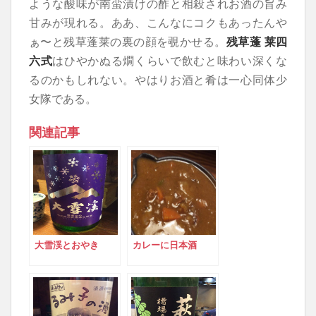
ような酸味が南蛮漬けの酢と相殺されお酒の旨み
甘みが現れる。ああ、こんなにコクもあったんや
ぁ〜と残草蓬莱の裏の顔を覗かせる。
残草蓬 莱四
六式
はひやかぬる燗くらいで飲むと味わい深くな
るのかもしれない。やはりお酒と肴は一心同体少
女隊である。
関連記事
大雪渓とおやき
カレーに日本酒