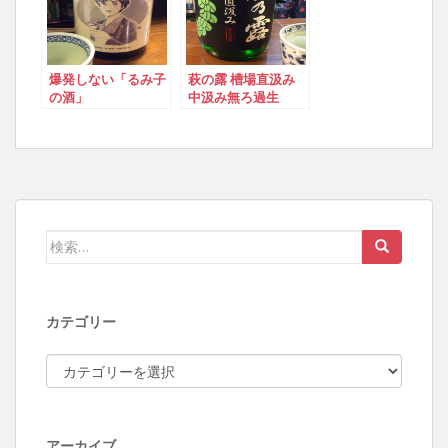
爆発しない「るみ子
萩の露 槽場直汲み
の酒」
中汲み無ろ過生
検索:
カテゴリー
カテゴリー
アーカイブ