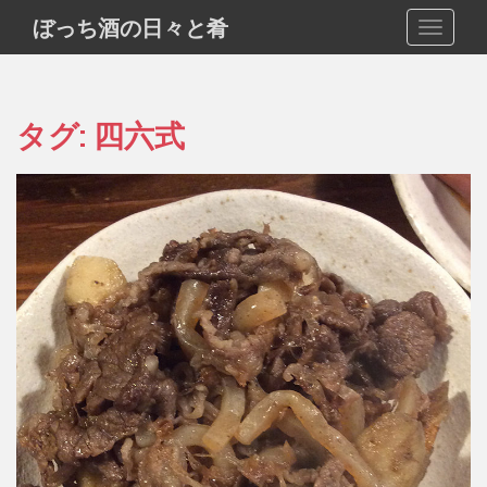
S
ぼっち酒の日々と肴
TOGGLE
k
i
p
t
タグ:
四六式
o
m
a
i
n
c
o
n
t
e
n
t