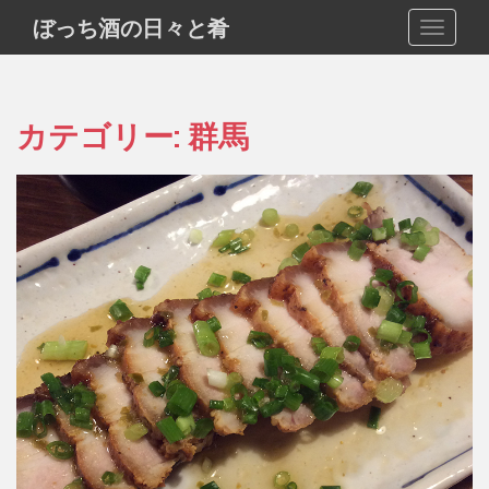
S
ぼっち酒の日々と肴
TOGGLE
k
i
p
t
カテゴリー:
群馬
o
m
a
i
n
c
o
n
t
e
n
t