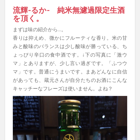
流輝-るか- 純米無濾過限定生酒
を頂く。
まずは味の紹介から…。
香りは抑えめ、微かにフルーティな香り。米の甘
みと酸味のバランスは少し酸味が勝っている、ち
ょっぴり辛口の食中酒です。↓下の写真に「激ウ
マ」とありますが、少し言い過ぎです。「ふつウ
マ」です。普通にうまいです。まあどんなに自信
があっても、蔵元さんが自分たちのお酒にこんな
キャッチーなフレーズは使いません。よね？