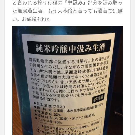
と言われる搾り行程の「
中汲み」
部分を汲み取っ
た無濾過生酒。もう大吟醸と言っても過言では無
い。お値段もね♬