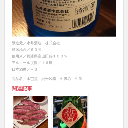
醸造元／永井酒造 株式会社
精米歩合／６０％
使用米／兵庫県産山田錦１００％
アルコール度数／１６度
日本酒度／＋３
商品名／水芭蕉 純米吟醸 中汲み 生酒
関連記事