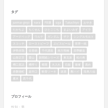
タグ
junmai-ginjo
nara
PB酒
siga
Takachiyo
おやき
たかちよ
ちくせん
ひとごこち
まよいみず
アイラ
アードベッグ
ウルテ
ガンダム
ザク
シングルモルト
スコッチ
ローストビーフ
ヱビスビール
世界一統
伊勢赤鶏
佐香錦
千代酒造
南方熊楠
四季醸造
山形正宗
愛山
新聞紙シリーズ
東北泉
松の寿
槽口直詰
槽搾り
櫛羅
火入れ
石鎚
篠峯
責め
赤磐雄町
超辛口
軟骨ソーキ
迷酒
酎ハイ
陸奥八仙
雁木
髙千代
プロフィール
性別：男