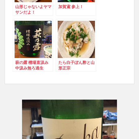
山形じゃないよヤマ
加賀鳶 参上！
サンだよ！
萩の露 槽場直汲み
たら白子ぽん酢と山
中汲み無ろ過生
形正宗