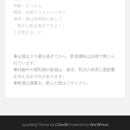
年齢：おっさん
職業：自称イラストレーター
備考：夢は吉田類と飲んで、
「類さん飲み過ぎですよ！」
と注意すること。
◆お酒は２０歳を過ぎてから。飲酒運転は法律で禁じら
れています。
◆妊娠中や授乳期の飲酒は、胎児・乳児の発育に悪影響
を与えるおそれがあります。
◆飲酒は適量を。飲んだ後はリサイクル。
sparkling Theme by
Colorlib
Powered by
WordPress