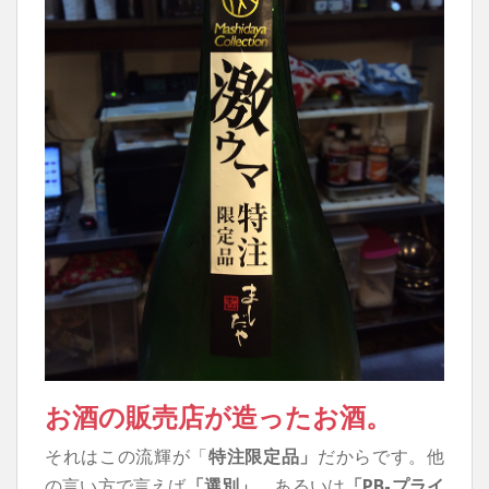
お酒の販売店が造ったお酒。
それはこの流輝が「
特注限定品」
だからです。他
の言い方で言えば
「選別」
、あるいは
「PB-プライ