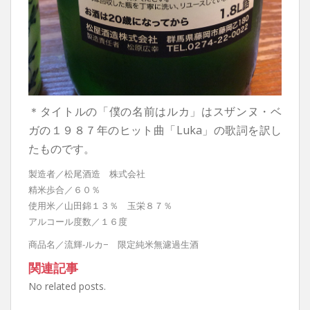
＊タイトルの「僕の名前はルカ」はスザンヌ・ベ
ガの１９８７年のヒット曲「Luka」の歌詞を訳し
たものです。
製造者／松尾酒造 株式会社
精米歩合／６０％
使用米／山田錦１３％ 玉栄８７％
アルコール度数／１６度
商品名／流輝-ルカ− 限定純米無濾過生酒
関連記事
No related posts.