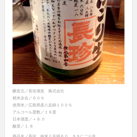
醸造元／長珍酒造 株式会社
精米歩合／６０％
使用米／広島県産八反錦１００％
アルコール度数／１８度
日本酒度／＋８.０
酸度／１.８
商品名／長珍 純米八反錦６０ ささにごり生