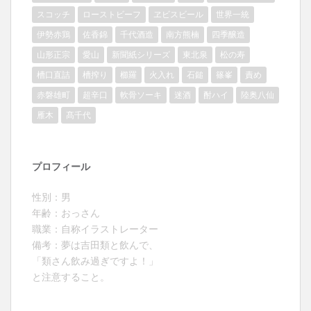
スコッチ
ローストビーフ
ヱビスビール
世界一統
伊勢赤鶏
佐香錦
千代酒造
南方熊楠
四季醸造
山形正宗
愛山
新聞紙シリーズ
東北泉
松の寿
槽口直詰
槽搾り
櫛羅
火入れ
石鎚
篠峯
責め
赤磐雄町
超辛口
軟骨ソーキ
迷酒
酎ハイ
陸奥八仙
雁木
髙千代
プロフィール
性別：男
年齢：おっさん
職業：自称イラストレーター
備考：夢は吉田類と飲んで、
「類さん飲み過ぎですよ！」
と注意すること。