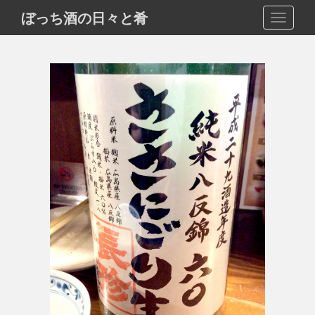
S
ぼっち酒の日々と肴
TOGGLE
k
i
p
t
o
m
a
i
n
c
o
n
t
e
n
t