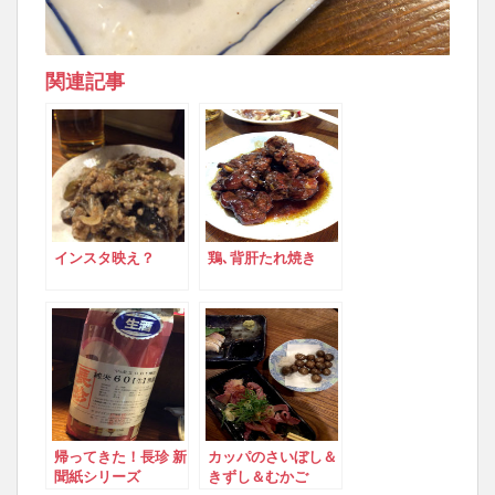
関連記事
インスタ映え？
鶏､背肝たれ焼き
帰ってきた！長珍 新
カッパのさいぼし＆
聞紙シリーズ
きずし＆むかご