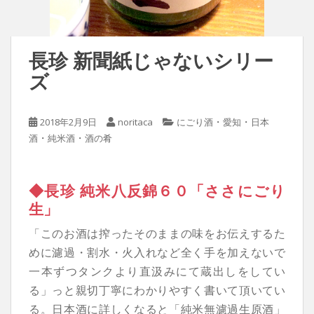
長珍 新聞紙じゃないシリー
ズ
・
・
2018年2月9日
noritaca
にごり酒
愛知
日本
・
・
酒
純米酒
酒の肴
◆長珍 純米八反錦６０「ささにごり
生」
「このお酒は搾ったそのままの味をお伝えするた
めに濾過・割水・火入れなど全く手を加えないで
一本ずつタンクより直汲みにて蔵出しをしてい
る」っと親切丁寧にわかりやすく書いて頂いてい
る。日本酒に詳しくなると「純米無濾過生原酒」