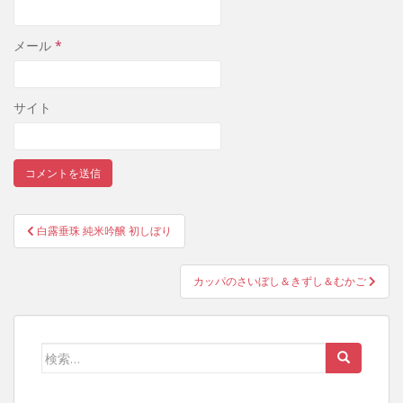
メール
*
サイト
白露垂珠 純米吟醸 初しぼり
投稿ナビゲーション
カッパのさいぼし＆きずし＆むかご
検索: