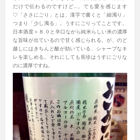
だけで伝わるのですけど…。でも愛を感じます
♡「ささにごり」とは、漢字で書くと「細濁り」
つまり「少し濁る」。うすにごりってことです。
日本酒度＋８.０と辛口ながら純米らしい米の濃厚
な旨味が出ているので甘く感じられる。が、のど
越しにはきちんと酸が効いている、シャープなキ
レを楽しめる。それにしても長珍はうすにごりな
のに濃厚ですね。