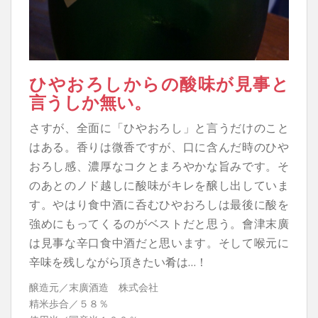
ひやおろしからの酸味が見事と
言うしか無い。
さすが、全面に「ひやおろし」と言うだけのこと
はある。香りは微香ですが、口に含んだ時のひや
おろし感、濃厚なコクとまろやかな旨みです。そ
のあとのノド越しに酸味がキレを醸し出していま
す。やはり食中酒に呑むひやおろしは最後に酸を
強めにもってくるのがベストだと思う。會津末廣
は見事な辛口食中酒だと思います。そして喉元に
辛味を残しながら頂きたい肴は…！
醸造元／末廣酒造 株式会社
精米歩合／５８％