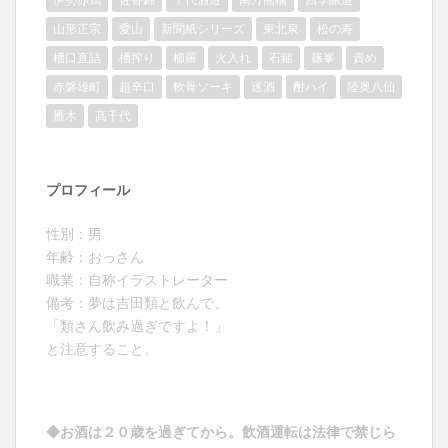
山形正宗
愛山
新聞紙シリーズ
東北泉
松の寿
槽口直詰
槽搾り
櫛羅
火入れ
石鎚
篠峯
責め
赤磐雄町
超辛口
軟骨ソーキ
迷酒
酎ハイ
陸奥八仙
雁木
髙千代
プロフィール
性別：男
年齢：おっさん
職業：自称イラストレーター
備考：夢は吉田類と飲んで、
「類さん飲み過ぎですよ！」
と注意すること。
◆お酒は２０歳を過ぎてから。飲酒運転は法律で禁じら