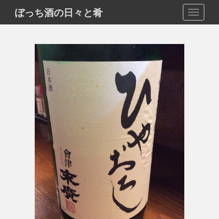
S
ぼっち酒の日々と肴
TOGGLE
k
i
p
t
o
m
a
i
n
c
o
n
t
e
n
t