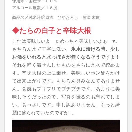
使用米／国産米１００％
アルコール度数／１６度
商品名／純米吟醸原酒 ひやおろし 會津 末廣
◆たらの白子と辛味大根
これは美味しいよー♬めっちゃ美味しいよぉー♥。
もちろん水で丁寧に洗い、
氷水に漬ける時、少し
お酒をいれると水っぽさが無くなるそうですよ！
それを軽く湯せんしたものをさらに氷水で絞めま
す。辛味大根の上に乗せ、美味しいポン酢をかけ
て出来上がりです。もちろん臭みなんてありませ
ん。食感もプリプリでプチプチです。あまりに美
味しそうだったので、写真を撮るのも忘れてしま
い、食べさしです。申し訳ありません。もっと綺
麗に盛られていたのですが…。