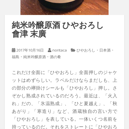
純米吟醸原酒 ひやおろし
會津 末廣
・
・
2017年10月16日
noritaca
ひやおろし
日本酒
・
・
福島
純米吟醸原酒
酒の肴
これだけ全面に「ひやおろし」全面押しのジャケ
ットはめずらしい。ラベルだけならまだしも、上
の部分の襷掛けシールも「ひやおろし」押し。
さ
ぞかし熟成されているのだろう。最近は、「火入
れ」だの、「氷温熟成」、「ひと夏越え」、「秋
あがり」「寒造り」など、酒蔵独自の言い方で
「ひやおろし」を表している。一体いくつ名前を
持っているのだ。それをストレートに「ひやおろ