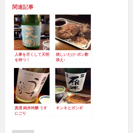
関連記事
人事を尽くして天明
焼しいたけ-ポン酢
を待つ！
添え-
真澄 純米吟醸 うす
キンキとガンギ
にごり