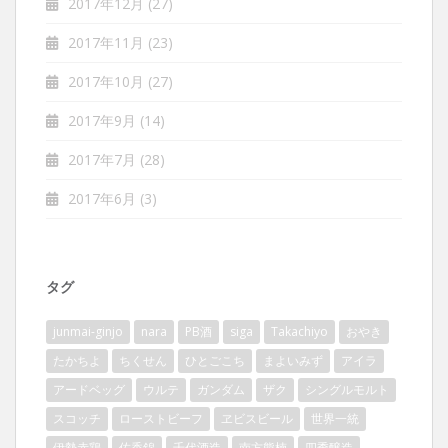
2017年12月
(27)
2017年11月
(23)
2017年10月
(27)
2017年9月
(14)
2017年7月
(28)
2017年6月
(3)
タグ
junmai-ginjo
nara
PB酒
siga
Takachiyo
おやき
たかちよ
ちくせん
ひとごこち
まよいみず
アイラ
アードベッグ
ウルテ
ガンダム
ザク
シングルモルト
スコッチ
ローストビーフ
ヱビスビール
世界一統
伊勢赤鶏
佐香錦
千代酒造
南方熊楠
四季醸造