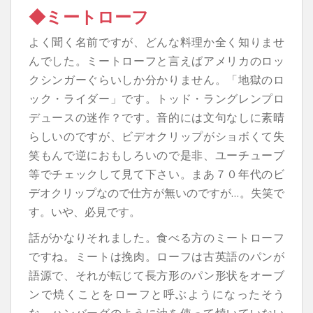
◆ミートローフ
よく聞く名前ですが、どんな料理か全く知りませ
んでした。ミートローフと言えばアメリカのロッ
クシンガーぐらいしか分かりません。「地獄のロ
ック・ライダー」です。トッド・ラングレンプロ
デュースの迷作？です。音的には文句なしに素晴
らしいのですが、ビデオクリップがショボくて失
笑もんで逆におもしろいので是非、ユーチューブ
等でチェックして見て下さい。まあ７０年代のビ
デオクリップなので仕方が無いのですが…。失笑で
す。いや、必見です。
話がかなりそれました。食べる方のミートローフ
ですね。ミートは挽肉。ローフは古英語のパンが
語源で、それが転じて長方形のパン形状をオーブ
ンで焼くことをローフと呼ぶようになったそう
な。ハンバーグのように油を使って焼いていない