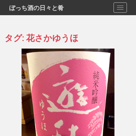
S
ぼっち酒の日々と肴
TOGGLE
k
i
p
t
タグ:
花さかゆうほ
o
m
a
i
n
c
o
n
t
e
n
t