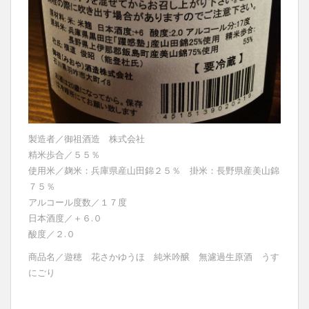
製造者／御祖酒造 株式会社
精米歩合／５５％
使用米／麹米：兵庫県産山田錦２５％ 掛米：長野県産美山錦
７５％
アルコール度数／１７度
日本酒度／＋６.０
酸度／２.０
商品名／遊穂 花さかゆうほ 純米吟醸 無濾過生原酒 うす
にごり