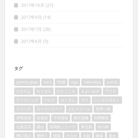
2017年10月
(27)
2017年9月
(14)
2017年7月
(28)
2017年6月
(3)
タグ
junmai-ginjo
nara
PB酒
siga
Takachiyo
おやき
たかちよ
ちくせん
ひとごこち
まよいみず
アイラ
アードベッグ
ウルテ
ガンダム
ザク
シングルモルト
スコッチ
ローストビーフ
ヱビスビール
世界一統
伊勢赤鶏
佐香錦
千代酒造
南方熊楠
四季醸造
山形正宗
愛山
新聞紙シリーズ
東北泉
松の寿
槽口直詰
槽搾り
櫛羅
火入れ
石鎚
篠峯
責め