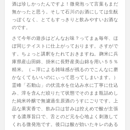
酒は珍しかったんですよ！微発泡って言葉もまだ
無かったと思う。そして石川のお酒にしては生酛
っぽくなく、とてもすっきりと飲みやすいお酒な
のです。
さて今年の遊歩はどんなお味？ってまぁ毎年、ほ
ぼ同じテイストに仕上がっております。さすがで
す。ちょっと講釈をたれておきますね。麹米に兵
庫県産山田錦、掛米に長野産美山錦を用い５５％
精米。（←滓による雑味感が残るのでこんなに磨
かなくてもいいのにぃって思ってしまいます。）
霊峰「石動山」の伏流水を仕込み水に丁寧に仕込
み、滓を含んだ絞りたて状態でそのまま瓶詰めし
た純米吟醸で無濾過生原酒のうすにごりです。上
品な果実香で、飲み口は甘みは控えめで酸が主張
する濃厚旨口で、舌とのど元を心地よく刺激して
くれる微発泡です。後口は酸が効いたキレのある