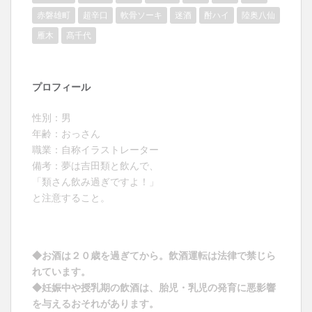
赤磐雄町
超辛口
軟骨ソーキ
迷酒
酎ハイ
陸奥八仙
雁木
髙千代
プロフィール
性別：男
年齢：おっさん
職業：自称イラストレーター
備考：夢は吉田類と飲んで、
「類さん飲み過ぎですよ！」
と注意すること。
◆お酒は２０歳を過ぎてから。飲酒運転は法律で禁じら
れています。
◆妊娠中や授乳期の飲酒は、胎児・乳児の発育に悪影響
を与えるおそれがあります。