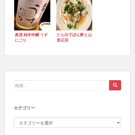
真澄 純米吟醸 うす
たら白子ぽん酢と山
にごり
形正宗
検索:
カテゴリー
カテゴリー