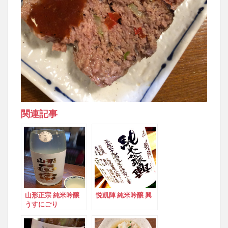
関連記事
山形正宗 純米吟醸
悦凱陣 純米吟醸 興
うすにごり