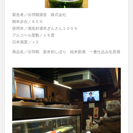
製造者／出羽鶴酒造 株式会社
精米歩合／６５％
使用米／酒造好適米ぎんさん１００％
アルコール度数／１６度
日本酒度／＋２
商品名／出羽鶴 新米初しぼり 純米新酒 一番仕込み生原酒