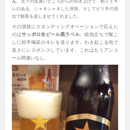
ん
。元々の泥臭いところからの叩き上げで、粘りとキ
レのある、シャキシャキした演技、そしてピリ辛の演
出で観客を楽しませてくれました。
その演技にスタンディングオベーションで応えた
のは
サッポロ生ビール黒ラベル
。総泡立ちで喉ご
しに拍手喝采のキレを送ります。わき起こる泡で
旨さにレスポンスしています。これはもうアンコ
ール間違いなし。