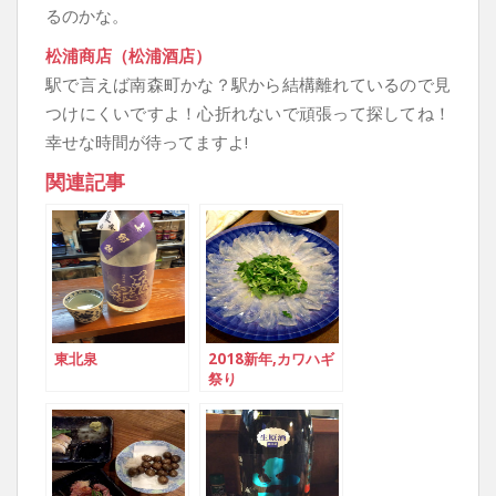
るのかな。
松浦商店（松浦酒店）
駅で言えば南森町かな？駅から結構離れているので見
つけにくいですよ！心折れないで頑張って探してね！
幸せな時間が待ってますよ!
関連記事
東北泉
2018新年,カワハギ
祭り