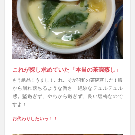
これが探し求めていた「本当の茶碗蒸し」
膝
もう絶品！うまし！これこそが昭和の茶碗蒸しだ！
から崩れ落ちるような旨さ！
絶妙なテュルテュル
感。堅過ぎず、やわから過ぎず、良い塩梅なので
すよ！
お代わりしたいっ！！