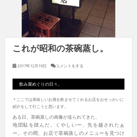
これが昭和の茶碗蒸し。
2017年12月19日
コメントをする
飲み屋めぐりの日々。
＊ここでは美味しいお酒を飲ませてくれるお店をおせっかいに
紹介をして行こうと思います。
ある日、茶碗蒸しの画像が送られてきた。
地団駄を踏んだ。
くやしいー、先を越されたぁ
ー。
その間、お店で茶碗蒸しのメニューを見つけ