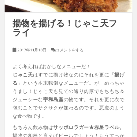
揚物を揚げる！じゃこ天フ
ライ
2017年11月18日
コメントをする
よく考えればおかしなメニューだ！
じゃこ天
はすでに揚げ物なのにそれを更に「
揚げ
る
」という本末転倒なメニューだ。が、めっちゃ
うまし！じゃこ天も見ての通り肉厚でもちもち＆
ジューシーな
宇和島産
の物です。それを更に衣で
包むことでサクサクが加わるのです。悪魔のよう
な食べ物です。
もちろん飲み物は
サッポロラガー★赤星ラベル
。
揚物の相棒と言えばビールでしょう！もうすっか