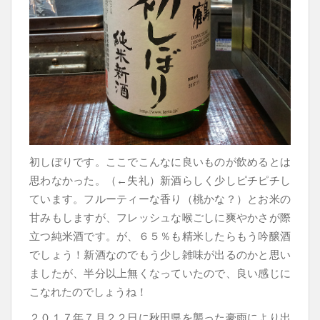
初しぼりです。ここでこんなに良いものが飲めるとは
思わなかった。（←失礼）新酒らしく少しピチピチし
ています。フルーティーな香り（桃かな？）とお米の
甘みもしますが、フレッシュな喉ごしに爽やかさが際
立つ純米酒です。が、６５％も精米したらもう吟醸酒
でしょう！新酒なのでもう少し雑味が出るのかと思い
ましたが、半分以上無くなっていたので、良い感じに
こなれたのでしょうね！
２０１７年７月２２日に秋田県を襲った豪雨により出