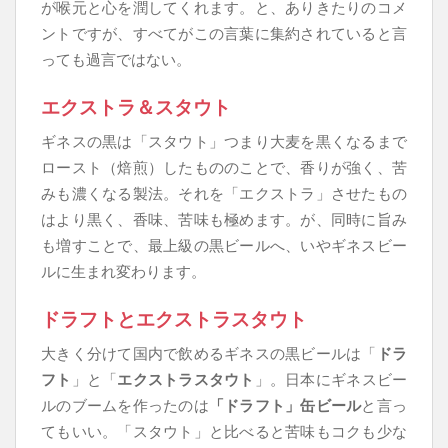
が喉元と心を潤してくれます。と、ありきたりのコメ
ントですが、すべてがこの言葉に集約されていると言
っても過言ではない。
エクストラ＆スタウト
ギネスの黒は「スタウト」つまり大麦を黒くなるまで
ロースト（焙煎）したもののことで、香りが強く、苦
みも濃くなる製法。それを「エクストラ」させたもの
はより黒く、香味、苦味も極めます。が、同時に旨み
も増すことで、最上級の黒ビールへ、いやギネスビー
ルに生まれ変わります。
ドラフトとエクストラスタウト
大きく分けて国内で飲めるギネスの黒ビールは「
ドラ
フト
」と「
エクストラスタウト
」。日本にギネスビー
ルのブームを作ったのは
「ドラフト」缶ビール
と言っ
てもいい。「スタウト」と比べると苦味もコクも少な