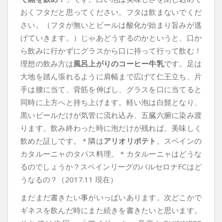
おくフタだと思ってください。フタは飲まないでくだ
さい。（フタが無いとビールは酸化が始まり旨みが逃
げていきます。）じゃあどうするのかというと、口か
ら飲みに行かずにグラスから口に持って行って飲む！
理想の飲み方は
風呂上がりのコーヒー牛乳
です。足は
大地を踏ん張れるように肩幅まで広げて仁王立ち、片
手は腰に当て、背筋を伸ばし、グラスを口に当てると
同時に上方へと持ち上げます。軽い泡は白髭となり、
黒いビールだけが気管に流れ込み、五臓六腑に染み渡
ります。飲み終わった時に泡だけが残れば、美味しく
飲めた証しです。＊隣は
アリオリポテト
。スペインの
カタルーニャのタパス料理。＊カタルーニャはどうな
るのでしょうか？スペインリーグのバルセロナFCはど
うなるの？（2017.11 現在）
まだまだ書きたい事がいっぱいあります。次どこかで
ギネスを飲んだ時にまた続きを書きたいと思います。