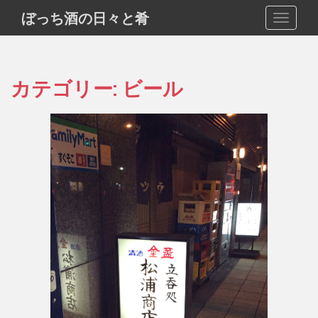
S
ぼっち酒の日々と肴
TOGGLE
k
i
p
t
カテゴリー:
ビール
o
m
a
i
n
c
o
n
t
e
n
t