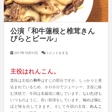
公演「和牛蓮根と椎茸きん
ぴらとビール」
2017年10月31日
コメントをする
主役はれんこん。
普段は主役の
和牛
はすじの部分ですが、しっかりと煮
込まれているため、ホロホロでジューシー。主役に絡
む演技で、今回は名脇役に徹しています。
しいたけ
も
いつものように、良い助演をしています。噛めば噛む
ほど味を出してきます。そして今回の主役、
れんこ