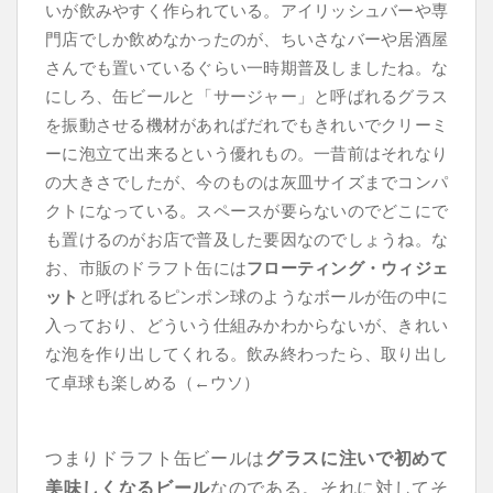
いが飲みやすく作られている。アイリッシュバーや専
門店でしか飲めなかったのが、ちいさなバーや居酒屋
さんでも置いているぐらい一時期普及しましたね。な
にしろ、缶ビールと「サージャー」と呼ばれるグラス
を振動させる機材があればだれでもきれいでクリーミ
ーに泡立て出来るという優れもの。一昔前はそれなり
の大きさでしたが、今のものは灰皿サイズまでコンパ
クトになっている。スペースが要らないのでどこにで
も置けるのがお店で普及した要因なのでしょうね。な
お、市販のドラフト缶には
フローティング・ウィジェ
ット
と呼ばれるピンポン球のようなボールが缶の中に
入っており、どういう仕組みかわからないが、きれい
な泡を作り出してくれる。飲み終わったら、取り出し
て卓球も楽しめる（←ウソ）
つまりドラフト缶ビールは
グラスに注いで初めて
美味しくなるビール
なのである。それに対してそ