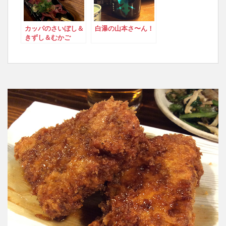
カッパのさいぼし＆
白瀑の山本さ〜ん！
きずし＆むかご