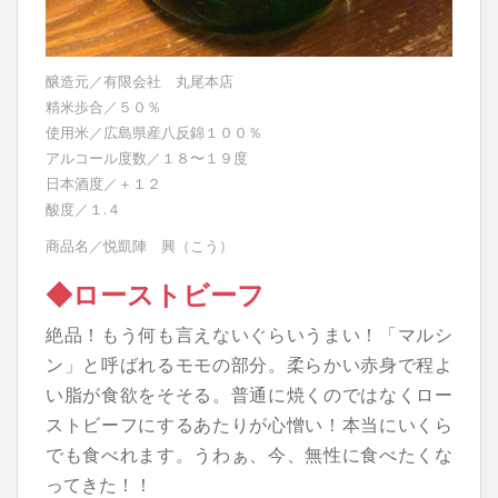
醸造元／有限会社 丸尾本店
精米歩合／５０％
使用米／広島県産八反錦１００％
アルコール度数／１８〜１９度
日本酒度／＋１２
酸度／１.４
商品名／悦凱陣 興（こう）
◆ローストビーフ
絶品！もう何も言えないぐらいうまい！「マルシ
ン」と呼ばれるモモの部分。柔らかい赤身で程よ
い脂が食欲をそそる。普通に焼くのではなくロー
ストビーフにするあたりが心憎い！本当にいくら
でも食べれます。うわぁ、今、無性に食べたくな
ってきた！！