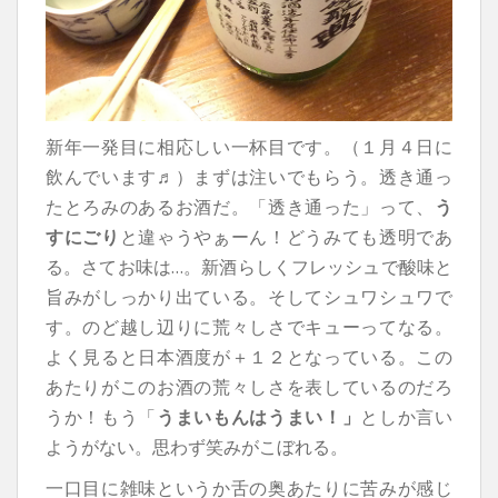
新年一発目に相応しい一杯目です。（１月４日に
飲んでいます♬）まずは注いでもらう。透き通っ
たとろみのあるお酒だ。「透き通った」って、
う
すにごり
と違ゃうやぁーん！どうみても透明であ
る。さてお味は…。新酒らしくフレッシュで酸味と
旨みがしっかり出ている。そしてシュワシュワで
す。のど越し辺りに荒々しさでキューってなる。
よく見ると日本酒度が＋１２となっている。この
あたりがこのお酒の荒々しさを表しているのだろ
うか！もう「
うまいもんはうまい！」
としか言い
ようがない。思わず笑みがこぼれる。
一口目に雑味というか舌の奥あたりに苦みが感じ