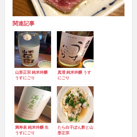
関連記事
山形正宗 純米吟醸
真澄 純米吟醸 うす
うすにごり
にごり
満寿泉 純米吟醸 生
たら白子ぽん酢と山
うすにごり
形正宗