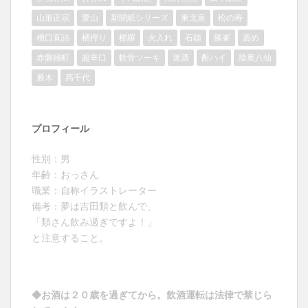
山形正宗
愛山
新聞紙シリーズ
東北泉
松の寿
槽口直詰
槽搾り
櫛羅
火入れ
石鎚
篠峯
責め
赤磐雄町
超辛口
軟骨ソーキ
迷酒
酎ハイ
陸奥八仙
雁木
髙千代
プロフィール
性別：男
年齢：おっさん
職業：自称イラストレーター
備考：夢は吉田類と飲んで、
「類さん飲み過ぎですよ！」
と注意すること。
◆お酒は２０歳を過ぎてから。飲酒運転は法律で禁じら