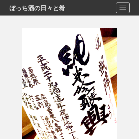
S
ぼっち酒の日々と肴
TOGGLE
k
i
p
t
o
m
a
i
n
c
o
n
t
e
n
t