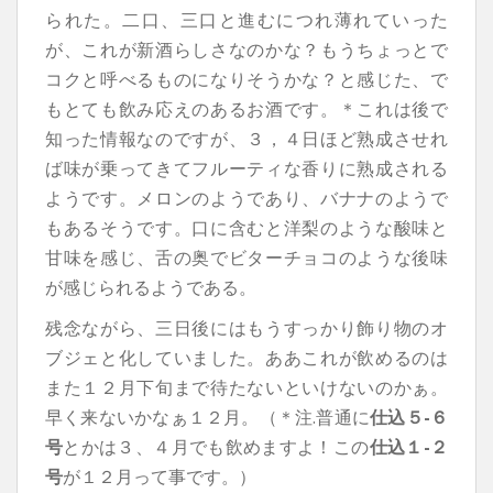
られた。二口、三口と進むにつれ薄れていった
が、これが新酒らしさなのかな？もうちょっとで
コクと呼べるものになりそうかな？と感じた、で
もとても飲み応えのあるお酒です。＊これは後で
知った情報なのですが、３，４日ほど熟成させれ
ば味が乗ってきてフルーティな香りに熟成される
ようです。メロンのようであり、バナナのようで
もあるそうです。口に含むと洋梨のような酸味と
甘味を感じ、舌の奥でビターチョコのような後味
が感じられるようである。
残念ながら、三日後にはもうすっかり飾り物のオ
ブジェと化していました。ああこれが飲めるのは
また１２月下旬まで待たないといけないのかぁ。
早く来ないかなぁ１２月。（＊注.普通に
仕込５-６
号
とかは３、４月でも飲めますよ！この
仕込１-２
号
が１２月って事です。）