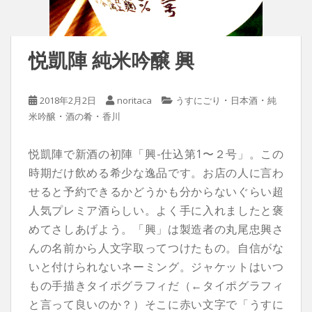
悦凱陣 純米吟醸 興
・
・
2018年2月2日
noritaca
うすにごり
日本酒
純
・
・
米吟醸
酒の肴
香川
悦凱陣で新酒の初陣「興-仕込第1〜２号」。この
時期だけ飲める希少な逸品です。お店の人に言わ
せると予約できるかどうかも分からないぐらい超
人気プレミア酒らしい。よく手に入れましたと褒
めてさしあげよう。「興」は製造者の丸尾忠興さ
んの名前から人文字取ってつけたもの。自信がな
いと付けられないネーミング。ジャケットはいつ
もの手描きタイポグラフィだ（←タイポグラフィ
と言って良いのか？）そこに赤い文字で「うすに