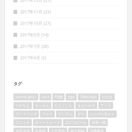
2017年12月
(27)
2017年11月
(23)
2017年10月
(27)
2017年9月
(14)
2017年7月
(28)
2017年6月
(3)
タグ
junmai-ginjo
nara
PB酒
siga
Takachiyo
おやき
たかちよ
ちくせん
ひとごこち
まよいみず
アイラ
アードベッグ
ウルテ
ガンダム
ザク
シングルモルト
スコッチ
ローストビーフ
ヱビスビール
世界一統
伊勢赤鶏
佐香錦
千代酒造
南方熊楠
四季醸造