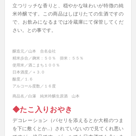
立つリッチな香りと、穏やかな味わいが特徴の純
米吟醸です。この商品はしぼりたての生酒ですの
で、お飲みになるまでは冷蔵庫にて保管してくだ
さい。との事です。
醸造元／山本 合名会社
精米歩合／麹米：５０％ 掛米：５５％
使用米／酒こまち１００％
日本酒度／＋３.０
酸度／１.６
アルコール度数／１６度
商品名／白瀑 純米吟醸生原酒 山本
◆たこ入りおやき
デコレーション（パセリを添えるとか大根のつま
を下に敷くとか…）されていないので見てくれ悪い