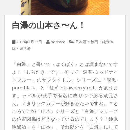
白瀑の山本さ〜ん！
・
・
2018年1月23日
noritaca
日本酒
秋田
純米吟
・
醸
酒の肴
「白瀑」と書いて（はくばく）とは読まないです
よ！「しらたき」です。そして「深蒼-ミッドナイ
トブルー」のサブタイトル。シリーズに「潤黒-
pure black」と「紅苺-strawberry red」がありま
す。ラベルが派手で有名に成りつつある蔵元さ
ん。メタリックカラーが好きみたいですね。＊と
ころでこの「山本」シリーズと「白瀑」シリーズ
の位置関係はどうなっているのでしょう？「純米
吟醸酒」を「山本」。それ以外を「白瀑」にして