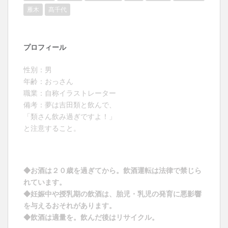
雁木
髙千代
プロフィール
性別：男
年齢：おっさん
職業：自称イラストレーター
備考：夢は吉田類と飲んで、
「類さん飲み過ぎですよ！」
と注意すること。
◆お酒は２０歳を過ぎてから。飲酒運転は法律で禁じら
れています。
◆妊娠中や授乳期の飲酒は、胎児・乳児の発育に悪影響
を与えるおそれがあります。
◆飲酒は適量を。飲んだ後はリサイクル。