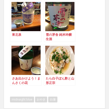
東北泉
雪の茅舎 純米吟醸
生酒
さあ出かけよう！ま
たら白子ぽん酢と山
んさくの花
形正宗
midnaight blue
おやき
白瀑