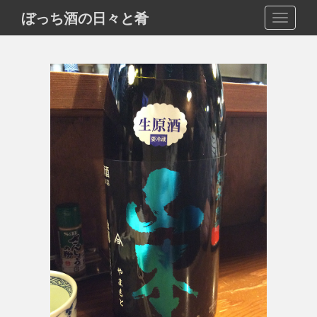
S
ぼっち酒の日々と肴
TOGGLE
k
i
p
t
o
m
a
i
n
c
o
n
t
e
n
t