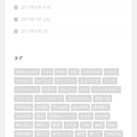
2017年9月
(14)
2017年7月
(28)
2017年6月
(3)
タグ
junmai-ginjo
nara
PB酒
siga
Takachiyo
おやき
たかちよ
ちくせん
ひとごこち
まよいみず
アイラ
アードベッグ
ウルテ
ガンダム
ザク
シングルモルト
スコッチ
ローストビーフ
ヱビスビール
世界一統
伊勢赤鶏
佐香錦
千代酒造
南方熊楠
四季醸造
山形正宗
愛山
新聞紙シリーズ
東北泉
松の寿
槽口直詰
槽搾り
櫛羅
火入れ
石鎚
篠峯
責め
赤磐雄町
超辛口
軟骨ソーキ
迷酒
酎ハイ
陸奥八仙