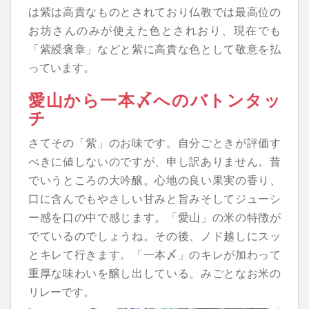
は紫は高貴なものとされており仏教では最高位の
お坊さんのみが使えた色とされおり、現在でも
「
紫綬褒章
」などと紫に高貴な色として敬意を払
っています。
愛山から一本〆へのバトンタッ
チ
さてその「紫」のお味です。自分ごときが評価す
べきに値しないのですが、申し訳ありません。昔
でいうところの大吟醸。心地の良い果実の香り、
口に含んでもやさしい甘みと旨みそしてジューシ
ー感を口の中で感じます。「愛山」の米の特徴が
でているのでしょうね。その後、ノド越しにスッ
とキレて行きます。「一本〆」のキレが加わって
重厚な味わいを醸し出している。みごとなお米の
リレーです。