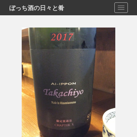
S
ぼっち酒の日々と肴
TOGGLE
k
i
p
t
o
m
a
i
n
c
o
n
t
e
n
t