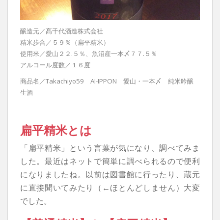
醸造元／髙千代酒造株式会社
精米歩合／５９％（扁平精米）
使用米／愛山２２.５％、魚沼産一本〆７７.５％
アルコール度数／１６度
商品名／Takachiyo59 AI-IPPON 愛山・一本〆 純米吟醸
生酒
扁平精米とは
「扁平精米」という言葉が気になり、調べてみま
した。最近はネットで簡単に調べられるので便利
になりましたね。以前は図書館に行ったり、蔵元
に直接聞いてみたり（←ほとんどしません）大変
でした。