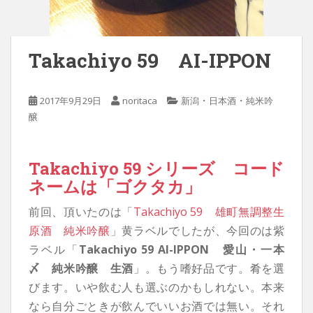
Takachiyo 59 AI-IPPON
・
・
2017年9月29日
noritaca
新潟
日本酒
純米吟
醸
Takachiyo 59 シリーズ コード
ネームは「ゴクタカ」
前回、頂いたのは「
Takachiyo 59 雄町無調整生
原酒 純米吟醸
」黄ラベルでしたが、今回のは紫
ラベル「
Takachiyo 59 AI-IPPON 愛山・一本
〆 純米吟醸 生酒
」。もう嗜好品です。肴を選
びます。いや飲む人も選ぶのかもしれない。本来
なら自分ごときが飲んでいいお酒では無い。それ