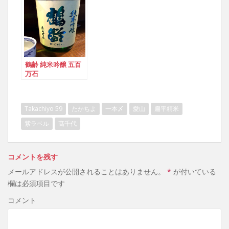
鶴齢 純米吟醸 五百
万石
Takachiyo 59
たかちよ
一本〆
愛山
扁平精米
紫ラベル
髙千代
コメントを残す
メールアドレスが公開されることはありません。
*
が付いている
欄は必須項目です
コメント