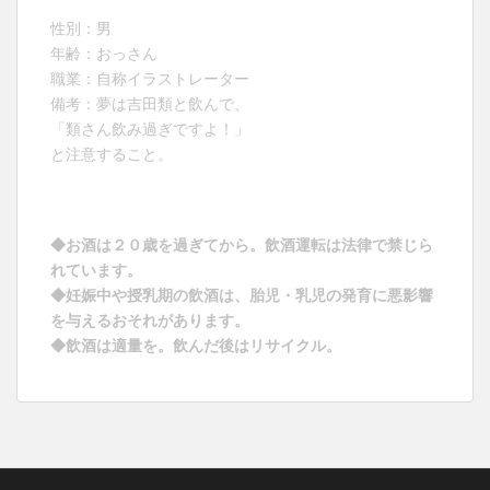
性別：男
年齢：おっさん
職業：自称イラストレーター
備考：夢は吉田類と飲んで、
「類さん飲み過ぎですよ！」
と注意すること。
◆お酒は２０歳を過ぎてから。飲酒運転は法律で禁じら
れています。
◆妊娠中や授乳期の飲酒は、胎児・乳児の発育に悪影響
を与えるおそれがあります。
◆飲酒は適量を。飲んだ後はリサイクル。