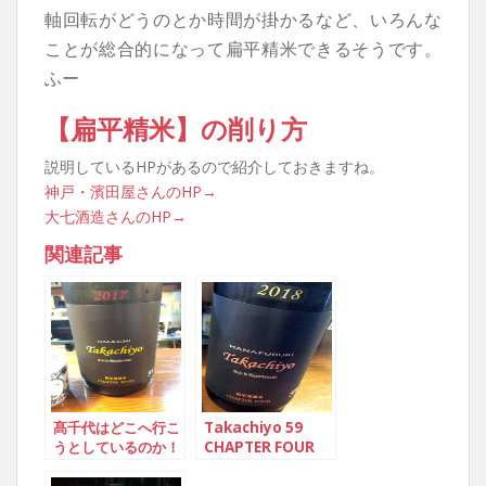
軸回転がどうのとか時間が掛かるなど、いろんな
ことが総合的になって扁平精米できるそうです。
ふー
【扁平精米】の削り方
説明しているHPがあるので紹介しておきますね。
神戸・濱田屋さんのHP→
大七酒造さんのHP→
関連記事
髙千代はどこへ行こ
Takachiyo 59
うとしているのか！
CHAPTER FOUR
“HANAFUBUKI”