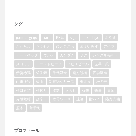
タグ
junmai-ginjo
nara
PB酒
siga
Takachiyo
おやき
たかちよ
ちくせん
ひとごこち
まよいみず
アイラ
アードベッグ
ウルテ
ガンダム
ザク
シングルモルト
スコッチ
ローストビーフ
ヱビスビール
世界一統
伊勢赤鶏
佐香錦
千代酒造
南方熊楠
四季醸造
山形正宗
愛山
新聞紙シリーズ
東北泉
松の寿
槽口直詰
槽搾り
櫛羅
火入れ
石鎚
篠峯
責め
赤磐雄町
超辛口
軟骨ソーキ
迷酒
酎ハイ
陸奥八仙
雁木
髙千代
プロフィール