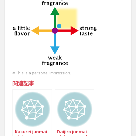
# This is a personal impression.
関連記事
Kakurei junmai-
Daijiro junmai-