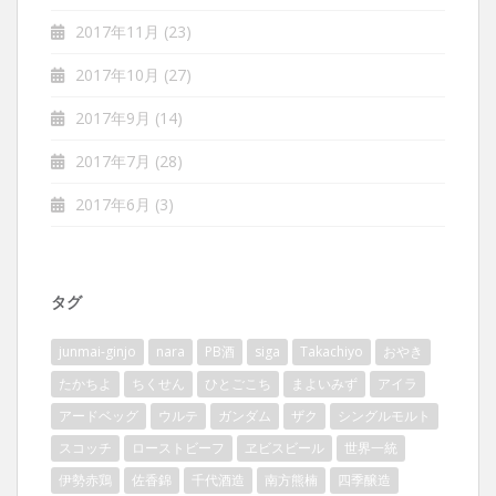
2017年11月
(23)
2017年10月
(27)
2017年9月
(14)
2017年7月
(28)
2017年6月
(3)
タグ
junmai-ginjo
nara
PB酒
siga
Takachiyo
おやき
たかちよ
ちくせん
ひとごこち
まよいみず
アイラ
アードベッグ
ウルテ
ガンダム
ザク
シングルモルト
スコッチ
ローストビーフ
ヱビスビール
世界一統
伊勢赤鶏
佐香錦
千代酒造
南方熊楠
四季醸造