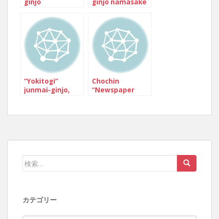
ginjo
ginjo namasake
“Gohyakumango
“mayoimizu”
ku”
“Yokitogi”
Chochin
junmai-ginjo,
“Newspaper
nama-genshu
series” junn-gin
Hattannishiki
検索:
カテゴリー