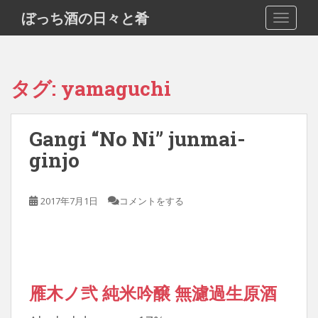
S
ぼっち酒の日々と肴
TOGGLE
k
i
p
t
タグ:
yamaguchi
o
m
a
Gangi “No Ni” junmai-
i
ginjo
n
c
o
2017年7月1日
コメントをする
n
t
e
n
t
雁木ノ弐 純米吟醸 無濾過生原酒