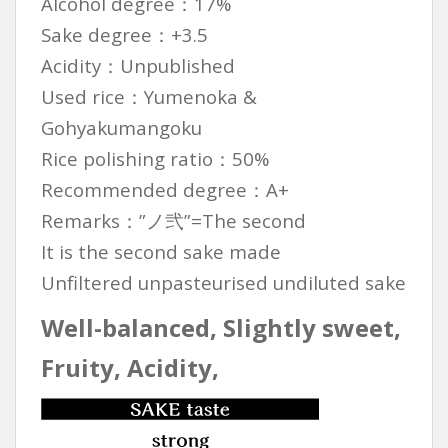
Alcohol degree：17%
Sake degree：+3.5
Acidity：
Unpublished
Used rice：Yumenoka &
Gohyakumangoku
Rice polishing ratio：50%
Recommended degree
：A+
Remarks：”ノ弐”=
The second
It is the second sake made
Unfiltered unpasteurised undiluted sake
Well-balanced, Slightly sweet,
Fruity, Acidity,