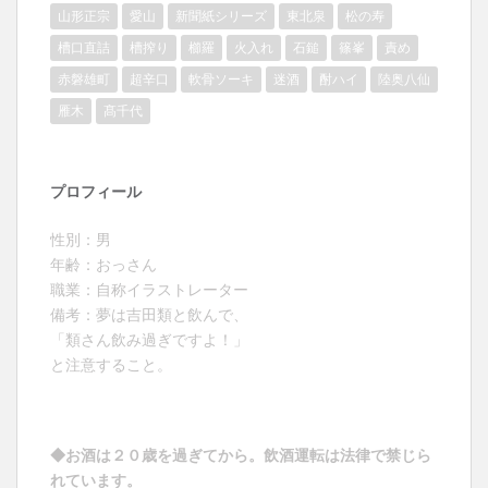
山形正宗
愛山
新聞紙シリーズ
東北泉
松の寿
槽口直詰
槽搾り
櫛羅
火入れ
石鎚
篠峯
責め
赤磐雄町
超辛口
軟骨ソーキ
迷酒
酎ハイ
陸奥八仙
雁木
髙千代
プロフィール
性別：男
年齢：おっさん
職業：自称イラストレーター
備考：夢は吉田類と飲んで、
「類さん飲み過ぎですよ！」
と注意すること。
◆お酒は２０歳を過ぎてから。飲酒運転は法律で禁じら
れています。