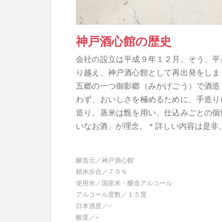
神戸酒心館の歴史
会社の設立は平成９年１２月。そう、平
り越え、神戸酒心館として再出発をしま
五郷の一つ御影郷（みかげごう）で酒造
わず、おいしさを極めるために、手造り
造り。蒸米は甑を用い、仕込みごとの個
いなお酒」が理念。＊詳しい内容は是非
醸造元／神戸酒心館
精米歩合／７０％
使用米／国産米・醸造アルコール
アルコール度数／１５度
日本酒度／−
酸度／−