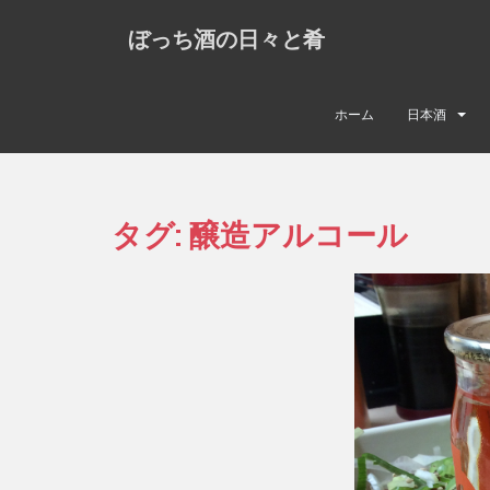
S
ぼっち酒の日々と肴
k
i
p
t
ホーム
日本酒
o
m
a
i
タグ:
醸造アルコール
n
c
o
n
t
e
n
t