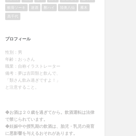
軟骨ソーキ
迷酒
酎ハイ
陸奥八仙
雁木
髙千代
プロフィール
性別：男
年齢：おっさん
職業：自称イラストレーター
備考：夢は吉田類と飲んで、
「類さん飲み過ぎですよ！」
と注意すること。
◆お酒は２０歳を過ぎてから。飲酒運転は法律
で禁じられています。
◆妊娠中や授乳期の飲酒は、胎児・乳児の発育
に悪影響を与えるおそれがあります。