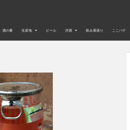
酒の肴
生産地
ビール
洋酒
飲み屋巡り
ここバナ