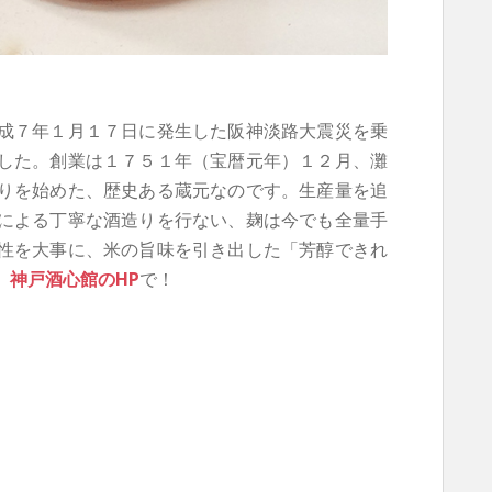
成７年１月１７日に発生した阪神淡路大震災を乗
した。創業は１７５１年（宝暦元年）１２月、灘
りを始めた、歴史ある蔵元なのです。生産量を追
による丁寧な酒造りを行ない、麹は今でも全量手
性を大事に、米の旨味を引き出した「芳醇できれ
、
神戸酒心館のHP
で！