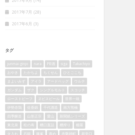
2017年9月
(14)
2017年7月
(28)
2017年6月
(3)
タグ
junmai-ginjo
nara
PB酒
siga
Takachiyo
おやき
たかちよ
ちくせん
ひとごこち
まよいみず
アイラ
アードベッグ
ウルテ
ガンダム
ザク
シングルモルト
スコッチ
ローストビーフ
ヱビスビール
世界一統
伊勢赤鶏
佐香錦
千代酒造
南方熊楠
四季醸造
山形正宗
愛山
新聞紙シリーズ
東北泉
松の寿
槽口直詰
槽搾り
櫛羅
火入れ
石鎚
篠峯
責め
赤磐雄町
超辛口