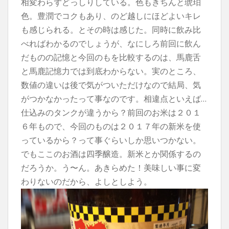
相変わらずどっしりしている。色もきちんと琥珀
色。豊潤でコクもあり、のど越しにほどよいキレ
も感じられる。とその時は感じた。同時に飲み比
べればわかるのでしょうが、なにしろ前回に飲ん
だものの記憶と今回のもを比較するのは、馬鹿舌
と馬鹿記憶力では到底わからない。実のところ、
数値の違いは後で気がついただけなので結局、気
がつかなかったって事なのです。相違点といえば…
仕込みのタンクが違うから？
前回のお米は２０１
６年もので、今回のものは２０１７年の新米を使
っているから？って事ぐらいしか思いつかない。
でもここのお酒は四季醸造。新米とか関係するの
だろうか。う〜ん。あきらめた！美味しい事に変
わりないのだから、よしとしよう。