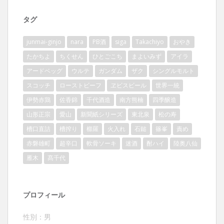
タグ
junmai-ginjo
nara
PB酒
siga
Takachiyo
おやき
たかちよ
ちくせん
ひとごこち
まよいみず
アイラ
アードベッグ
ウルテ
ガンダム
ザク
シングルモルト
スコッチ
ローストビーフ
ヱビスビール
世界一統
伊勢赤鶏
佐香錦
千代酒造
南方熊楠
四季醸造
山形正宗
愛山
新聞紙シリーズ
東北泉
松の寿
槽口直詰
槽搾り
櫛羅
火入れ
石鎚
篠峯
責め
赤磐雄町
超辛口
軟骨ソーキ
迷酒
酎ハイ
陸奥八仙
雁木
髙千代
プロフィール
性別：男