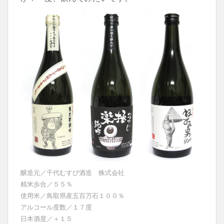
醸造元／千代むすび酒造 株式会社
精米歩合／５５％
使用米／鳥取県産五百万石１００％
アルコール度数／１７度
日本酒度／＋１５