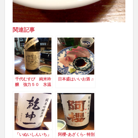
関連記事
千代むすび 純米吟
日本盛はいいお酒 ♫
醸 強力５０ 氷温
熟成
「いぬいしんいち」
阿櫻-あざくら- 特別