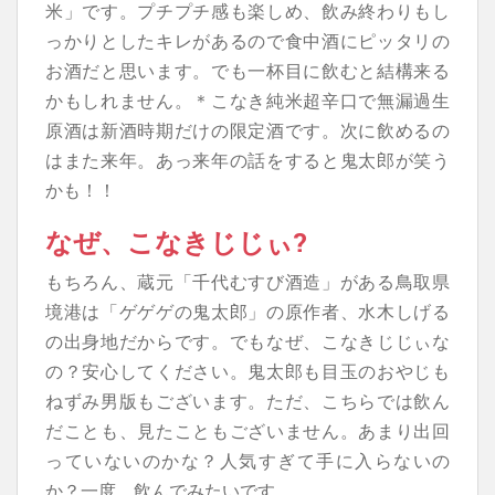
米」です。プチプチ感も楽しめ、飲み終わりもし
っかりとしたキレがあるので食中酒にピッタリの
お酒だと思います。でも一杯目に飲むと結構来る
かもしれません。＊こなき純米超辛口で無漏過生
原酒は新酒時期だけの限定酒です。次に飲めるの
はまた来年。あっ来年の話をすると鬼太郎が笑う
かも！！
なぜ、こなきじじぃ?
もちろん、蔵元「
千代むすび酒造」がある鳥取県
境港は「ゲゲゲの鬼太郎」の原作者、水木しげる
の出身地だからです。でもなぜ、こなきじじぃな
の？安心してください。鬼太郎も目玉のおやじも
ねずみ男版もございます。ただ、こちらでは飲ん
だことも、見たこともございません。あまり出回
っていないのかな？人気すぎて手に入らないの
か？一度、飲んでみたいです。