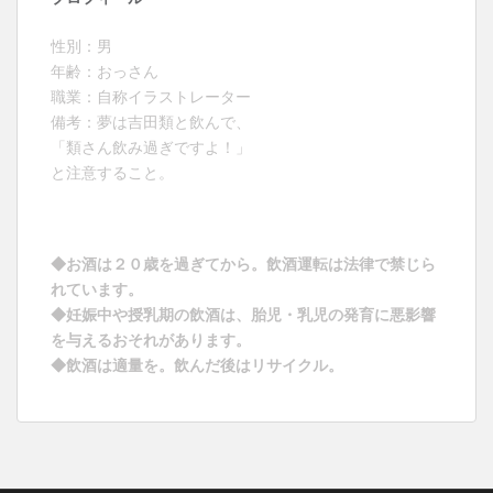
性別：男
年齢：おっさん
職業：自称イラストレーター
備考：夢は吉田類と飲んで、
「類さん飲み過ぎですよ！」
と注意すること。
◆お酒は２０歳を過ぎてから。飲酒運転は法律で禁じら
れています。
◆妊娠中や授乳期の飲酒は、胎児・乳児の発育に悪影響
を与えるおそれがあります。
◆飲酒は適量を。飲んだ後はリサイクル。