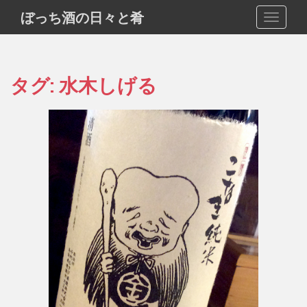
S
ぼっち酒の日々と肴
TOGGLE
k
i
p
t
タグ:
水木しげる
o
m
a
i
n
c
o
n
t
e
n
t