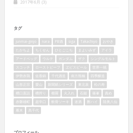
2017年6月
(3)
タグ
junmai-ginjo
nara
PB酒
siga
Takachiyo
おやき
たかちよ
ちくせん
ひとごこち
まよいみず
アイラ
アードベッグ
ウルテ
ガンダム
ザク
シングルモルト
スコッチ
ローストビーフ
ヱビスビール
世界一統
伊勢赤鶏
佐香錦
千代酒造
南方熊楠
四季醸造
山形正宗
愛山
新聞紙シリーズ
東北泉
松の寿
槽口直詰
槽搾り
櫛羅
火入れ
石鎚
篠峯
責め
赤磐雄町
超辛口
軟骨ソーキ
迷酒
酎ハイ
陸奥八仙
雁木
髙千代
プロフィール