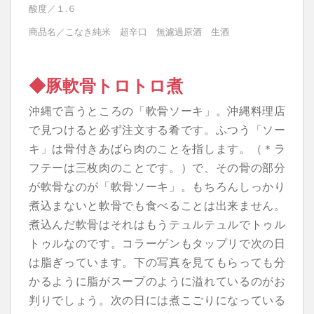
酸度／１.６
商品名／こなき純米 超辛口 無濾過原酒 生酒
◆豚軟骨トロトロ煮
沖縄で言うところの「軟骨ソーキ」。沖縄料理店
で見つけると必ず注文する肴です。ふつう「ソー
キ」は骨付きあばら肉のことを指します。（＊ラ
フテーは三枚肉のことです。）で、その骨の部分
が軟骨なのが「軟骨ソーキ」。もちろんしっかり
煮込まないと軟骨でも食べることは出来ません。
煮込んだ軟骨はそれはもうテュルテュルでトゥル
トゥルなのです。コラーゲンもタップリで次の日
は脂ぎっています。下の写真を見てもらっても分
かるように脂がスープのように溢れているのがお
判りでしょう。次の日には煮こごりになっている