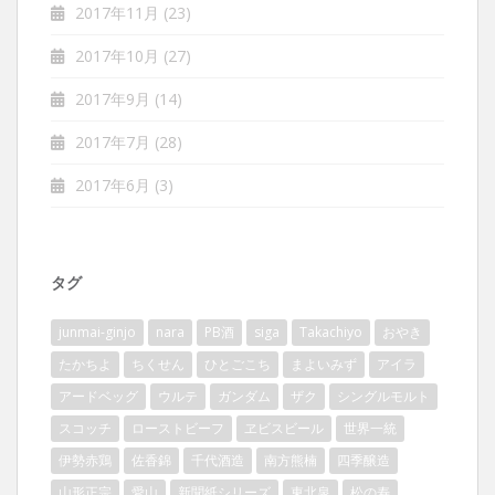
2017年11月
(23)
2017年10月
(27)
2017年9月
(14)
2017年7月
(28)
2017年6月
(3)
タグ
junmai-ginjo
nara
PB酒
siga
Takachiyo
おやき
たかちよ
ちくせん
ひとごこち
まよいみず
アイラ
アードベッグ
ウルテ
ガンダム
ザク
シングルモルト
スコッチ
ローストビーフ
ヱビスビール
世界一統
伊勢赤鶏
佐香錦
千代酒造
南方熊楠
四季醸造
山形正宗
愛山
新聞紙シリーズ
東北泉
松の寿