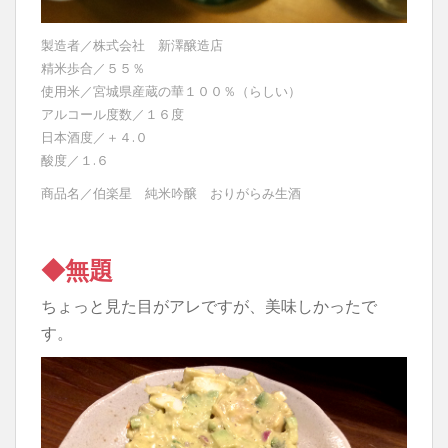
製造者／株式会社 新澤醸造店
精米歩合／５５％
使用米／宮城県産蔵の華１００％（らしい）
アルコール度数／１６度
日本酒度／＋４.０
酸度／１.６
商品名／伯楽星 純米吟醸 おりがらみ生酒
◆無題
ちょっと見た目がアレですが、美味しかったで
す。