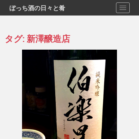
S
ぼっち酒の日々と肴
TOGGLE
k
i
p
t
タグ:
新澤醸造店
o
m
a
i
n
c
o
n
t
e
n
t