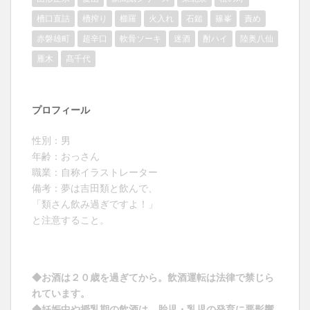
槽口直詰
槽搾り
櫛羅
火入れ
石鎚
篠峯
責め
赤磐雄町
超辛口
軟骨ソーキ
迷酒
酎ハイ
陸奥八仙
雁木
髙千代
プロフィール
性別：男
年齢：おっさん
職業：自称イラストレーター
備考：夢は吉田類と飲んで、
「類さん飲み過ぎですよ！」
と注意すること。
◆お酒は２０歳を過ぎてから。飲酒運転は法律で禁じら
れています。
◆妊娠中や授乳期の飲酒は、胎児・乳児の発育に悪影響