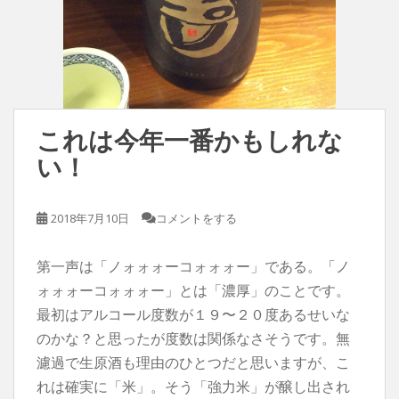
これは今年一番かもしれな
い！
2018年7月10日
コメントをする
第一声は「ノォォォーコォォォー」である。「ノ
ォォォーコォォォー」とは「濃厚」のことです。
最初はアルコール度数が１９〜２０度あるせいな
のかな？と思ったが度数は関係なさそうです。無
濾過で生原酒も理由のひとつだと思いますが、こ
れは確実に「米」。そう「強力米」が醸し出され