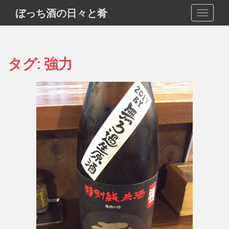
S
ぼっち酒の日々と肴
TOGGLE
k
i
p
t
タグ:
強力
o
m
a
i
n
c
o
n
t
e
n
t