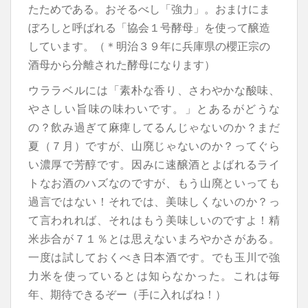
たためである。おそるべし「強力」。おまけにま
ぼろしと呼ばれる「協会１号酵母」を使って醸造
しています。（＊明治３９年に兵庫県の櫻正宗の
酒母から分離された酵母になります）
ウララベルには「素朴な香り、さわやかな酸味、
やさしい旨味の味わいです。」とあるがどうな
の？飲み過ぎて麻痺してるんじゃないのか？まだ
夏（７月）ですが、山廃じゃないのか？ってぐら
い濃厚で芳醇です。因みに速醸酒とよばれるライ
トなお酒のハズなのですが、もう山廃といっても
過言ではない！それでは、美味しくないのか？っ
て言われれば、それはもう美味しいのですよ！精
米歩合が７１％とは思えないまろやかさがある。
一度は試しておくべき日本酒です。でも玉川で強
力米を使っているとは知らなかった。これは毎
年、期待できるぞー（手に入ればね！）