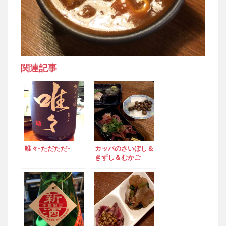
関連記事
唯々-ただただ-
カッパのさいぼし＆
きずし＆むかご