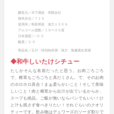
醸造元／木下酒造 有限会社
精米歩合／７１％
使用米／鳥取県産 強力１００％
アルコール度数／１９〜２０度
日本酒度／−０.５
酸度／２.０
商品名／玉川 特別純米酒 強力 無濾過生原酒
◆和牛しいたけシチュー
たしかそんな名前だったと思う。お肉ごろごろ
で、椎茸もごろごろと具だくさん。で、そのお肉
のホロホロ具合！まぁ柔らかいこと！そして美味
しいこと！肉と椎茸から出汁が出ているからか、
スープも絶品。ご飯が無いならパンでもいい！ひ
と汁も残さず食べきりたい！それぐらいのクオリ
ティーです。飲み物はデュワーズのソーダ割りで