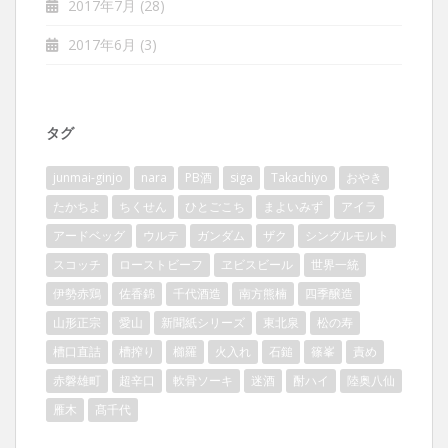
2017年7月
(28)
2017年6月
(3)
タグ
junmai-ginjo
nara
PB酒
siga
Takachiyo
おやき
たかちよ
ちくせん
ひとごこち
まよいみず
アイラ
アードベッグ
ウルテ
ガンダム
ザク
シングルモルト
スコッチ
ローストビーフ
ヱビスビール
世界一統
伊勢赤鶏
佐香錦
千代酒造
南方熊楠
四季醸造
山形正宗
愛山
新聞紙シリーズ
東北泉
松の寿
槽口直詰
槽搾り
櫛羅
火入れ
石鎚
篠峯
責め
赤磐雄町
超辛口
軟骨ソーキ
迷酒
酎ハイ
陸奥八仙
雁木
髙千代