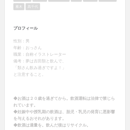
雁木
髙千代
プロフィール
性別：男
年齢：おっさん
職業：自称イラストレーター
備考：夢は吉田類と飲んで、
「類さん飲み過ぎですよ！」
と注意すること。
◆お酒は２０歳を過ぎてから。飲酒運転は法律で禁じら
れています。
◆妊娠中や授乳期の飲酒は、胎児・乳児の発育に悪影響
を与えるおそれがあります。
◆飲酒は適量を。飲んだ後はリサイクル。