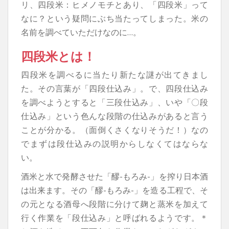
リ、四段米：ヒメノモチとあり、「四段米」って
なに？という疑問にぶち当たってしまった。米の
名前を調べていただけなのに…。
四段米とは！
四段米を調べるに当たり新たな謎が出てきまし
た。その言葉が「四段仕込み」。で、四段仕込み
を調べようとすると「三段仕込み」、いや「〇段
仕込み」という色んな段階の仕込みがあると言う
ことが分かる。（面倒くさくなりそうだ！）なの
でまずは段仕込みの説明からしなくてはならな
い。
酒米と水で発酵させた「醪-もろみ-」を搾り日本酒
は出来ます。その「醪-もろみ-」を造る工程で、そ
の元となる酒母へ段階に分けて麹と蒸米を加えて
行く作業を「段仕込み」と呼ばれるようです。＊