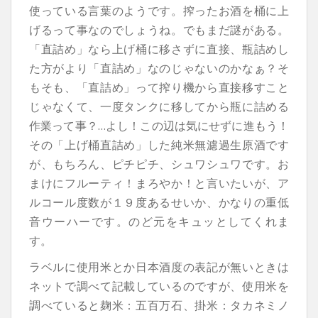
使っている言葉のようです。搾ったお酒を桶に上
げるって事なのでしょうね。でもまだ謎がある。
「直詰め」なら上げ桶に移さずに直接、瓶詰めし
た方がより「直詰め」なのじゃないのかなぁ？そ
もそも、「直詰め」って搾り機から直接移すこと
じゃなくて、一度タンクに移してから瓶に詰める
作業って事？…よし！この辺は気にせずに進もう！
その「上げ桶直詰め」した純米無濾過生原酒です
が、もちろん、ピチピチ、シュワシュワです。お
まけにフルーティ！まろやか！と言いたいが、ア
ルコール度数が１９度あるせいか、かなりの重低
音ウーハーです。のど元をキュッとしてくれま
す。
ラベルに使用米とか日本酒度の表記が無いときは
ネットで調べて記載しているのですが、使用米を
調べていると麹米：五百万石、掛米：タカネミノ