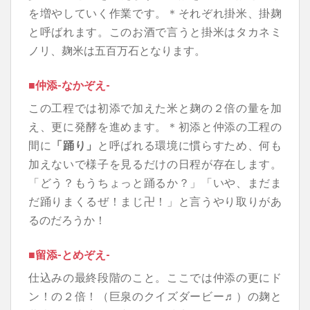
を増やしていく作業です。＊それぞれ掛米、掛麹
と呼ばれます。このお酒で言うと掛米はタカネミ
ノリ、麹米は五百万石となります。
■仲添-なかぞえ-
この工程では初添で加えた米と麹の２倍の量を加
え、更に発酵を進めます。＊初添と仲添の工程の
間に
「踊り」
と呼ばれる環境に慣らすため、何も
加えないで様子を見るだけの日程が存在します。
「どう？もうちょっと踊るか？」「いや、まだま
だ踊りまくるぜ！まじ卍！」と言うやり取りがあ
るのだろうか！
■留添-とめぞえ-
仕込みの最終段階のこと。ここでは仲添の更にド
ン！の２倍！（巨泉のクイズダービー♬）の麹と