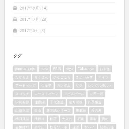
2017年9月
(14)
2017年7月
(28)
2017年6月
(3)
タグ
junmai-ginjo
nara
PB酒
siga
Takachiyo
おやき
たかちよ
ちくせん
ひとごこち
まよいみず
アイラ
アードベッグ
ウルテ
ガンダム
ザク
シングルモルト
スコッチ
ローストビーフ
ヱビスビール
世界一統
伊勢赤鶏
佐香錦
千代酒造
南方熊楠
四季醸造
山形正宗
愛山
新聞紙シリーズ
東北泉
松の寿
槽口直詰
槽搾り
櫛羅
火入れ
石鎚
篠峯
責め
赤磐雄町
超辛口
軟骨ソーキ
迷酒
酎ハイ
陸奥八仙