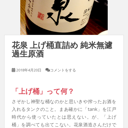
花泉 上げ桶直詰め 純米無濾
過生原酒
2018年4月20日
コメントをする
「上げ桶」って何？
さぞかし神聖な桶なのかと思いきや搾ったお酒を
入れるタンクのこと。まあ確かに「tank」を江戸
時代から使っていたとは思えない。が、「上げ
桶」を調べても出てこない。花泉酒造さんだけで