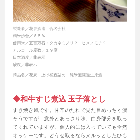
製造者／花泉酒造 合名会社
精米歩合／６５％
使用米／五百万石・タカネミノリ？・ヒメノモチ？
アルコール度数／１９度
日本酒度／非表示
酸度／非表示
商品名／花泉 上げ桶直詰め 純米無濾過生原酒
◆和牛すじ煮込 玉子落とし
すき焼き風です。甘辛のたれで見た目めっちゃ濃
そうですが、意外とあっさり味。白身部分を取っ
てくれていますが、個人的には入っていても全然
オッケーです。どうせ取るならヌルッとしたひも