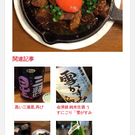
関連記事
黒い三連星,再び
会津娘 純米生酒 う
すにごり「雪がすみ
の郷」