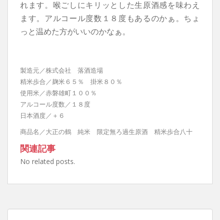
れます。喉ごしにキリッとした生原酒感を味わえ
ます。アルコール度数１８度もあるのかぁ。ちょ
っと温めた方がいいのかなぁ。
製造元／株式会社 落酒造場
精米歩合／麹米６５％ 掛米８０％
使用米／赤磐雄町１００％
アルコール度数／１８度
日本酒度／＋６
商品名／大正の鶴 純米 限定無ろ過生原酒 精米歩合八十
関連記事
No related posts.