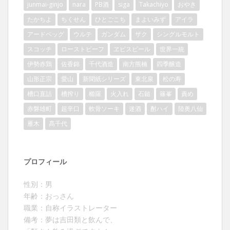
junmai-ginjo
nara
PB酒
siga
Takachiyo
おやき
たかちよ
ちくせん
ひとごこち
まよいみず
アイラ
アードベッグ
ウルテ
ガンダム
ザク
シングルモルト
スコッチ
ローストビーフ
ヱビスビール
世界一統
伊勢赤鶏
佐香錦
千代酒造
南方熊楠
四季醸造
山形正宗
愛山
新聞紙シリーズ
東北泉
松の寿
槽口直詰
槽搾り
櫛羅
火入れ
石鎚
篠峯
責め
赤磐雄町
超辛口
軟骨ソーキ
迷酒
酎ハイ
陸奥八仙
雁木
髙千代
プロフィール
性別：男
年齢：おっさん
職業：自称イラストレーター
備考：夢は吉田類と飲んで、