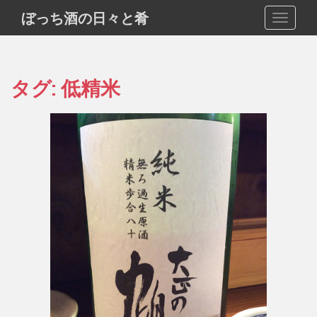
S
ぼっち酒の日々と肴
TOGGLE
k
i
p
t
タグ:
低精米
o
m
a
i
n
c
o
n
t
e
n
t