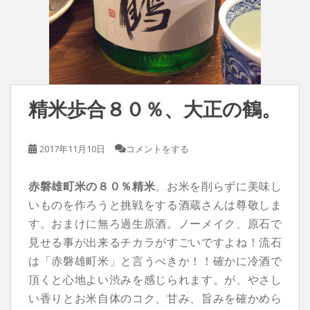
精米歩合８０％、大正の鶴。
2017年11月10日
コメントをする
赤磐雄町米の８０％精米
。お米を削らずに美味し
いものを作ろうと挑戦をする酒蔵さんは尊敬しま
す。おまけに無ろ過生原酒。ノーメイク、原石で
見せる事が出来るチカラがすごいですよね！流石
は「赤磐雄町米」と言うべきか！！確かに冷酒で
頂くと心地よい渋みを感じられます。が、やさし
い香りとお米自体のコク、甘み、旨みを確かめら