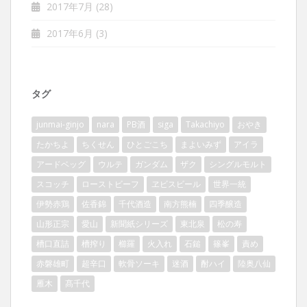
2017年7月
(28)
2017年6月
(3)
タグ
junmai-ginjo
nara
PB酒
siga
Takachiyo
おやき
たかちよ
ちくせん
ひとごこち
まよいみず
アイラ
アードベッグ
ウルテ
ガンダム
ザク
シングルモルト
スコッチ
ローストビーフ
ヱビスビール
世界一統
伊勢赤鶏
佐香錦
千代酒造
南方熊楠
四季醸造
山形正宗
愛山
新聞紙シリーズ
東北泉
松の寿
槽口直詰
槽搾り
櫛羅
火入れ
石鎚
篠峯
責め
赤磐雄町
超辛口
軟骨ソーキ
迷酒
酎ハイ
陸奥八仙
雁木
髙千代