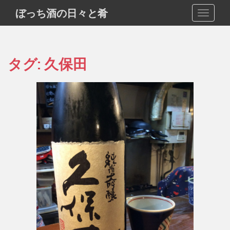
S
ぼっち酒の日々と肴
TOGGLE
k
i
p
t
タグ:
久保田
o
m
a
i
n
c
o
n
t
e
n
t