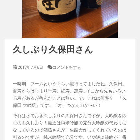
久しぶり久保田さん
2017年7月6日
コメントをする
一時期、ブームというぐらい流行ってましたね。久保田。
百寿からはじまり千寿、紅寿、萬寿…そこから先もいろい
ろ寿があるが呑んだことは無い。で、これは何寿？ 「久
保田 大吟醸」です。「寿」つかんのか〜い！
それはさておき久しぶりの久保田さんですが、大吟醸を飲
むのも久しぶり！最近は純米吟醸で充分大吟醸の代わりに
なっているので酒蔵さんが一生懸命作ってくれているのは
判るのですが、純米吟醸で充分です。いや逆に純吟が一番