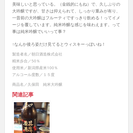
美味しいと思っている。（金銭的にもね）で、久しぶりの
大吟醸ですが、甘さは抑えられて、しっかり重みが有り、
一昔前の大吟醸はフルーティですっきり飲める！ってイメ
ージを覆しています。純米吟醸な感じを味わえます。って
事は純米吟醸でいいって事？
↑なんか後ろ姿だけ見てるとウィスキーっぽいね！
製造者名／朝日酒造株式会社
精米歩合／50％
使用米／新潟県産米100％
アルコール度数／１５度
商品名／久保田 純米大吟醸
関連記事