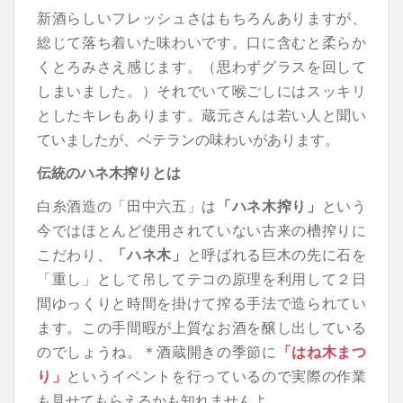
新酒らしいフレッシュさはもちろんありますが、
総じて落ち着いた味わいです。口に含むと柔らか
くとろみさえ感じます。（思わずグラスを回して
しまいました。）それでいて喉ごしにはスッキリ
としたキレもあります。蔵元さんは若い人と聞い
ていましたが、ベテランの味わいがあります。
伝統のハネ木搾りとは
白糸酒造の「田中六五」は
「ハネ木搾り」
という
今ではほとんど使用されていない古来の槽搾りに
こだわり、
「ハネ木」
と呼ばれる巨木の先に石を
「重し」として吊してテコの原理を利用して２日
間ゆっくりと時間を掛けて搾る手法で造られてい
ます。この手間暇が上質なお酒を醸し出している
のでしょうね。＊酒蔵開きの季節に
「はね木まつ
り」
というイベントを行っているので実際の作業
も見せてもらえるかも知れませんよ。