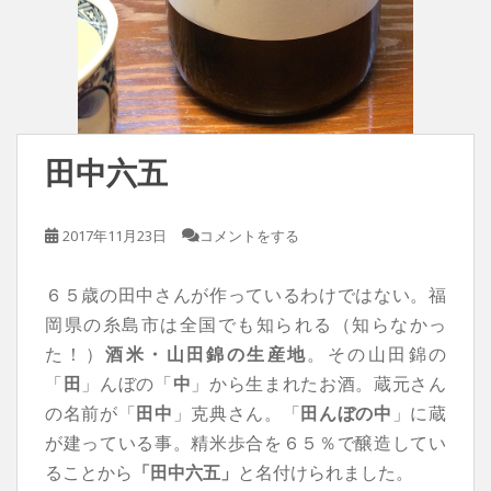
田中六五
2017年11月23日
コメントをする
６５歳の田中さんが作っているわけではない。福
岡県の糸島市は全国でも知られる（知らなかっ
た！）
酒米・山田錦の生産地
。その山田錦の
「
田
」んぼの「
中
」から生まれたお酒。蔵元さん
の名前が「
田中
」克典さん。「
田んぼの中
」に蔵
が建っている事。精米歩合を６５％で醸造してい
ることから
「田中六五」
と名付けられました。