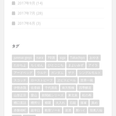
2017年9月
(14)
2017年7月
(28)
2017年6月
(3)
タグ
junmai-ginjo
nara
PB酒
siga
Takachiyo
おやき
たかちよ
ちくせん
ひとごこち
まよいみず
アイラ
アードベッグ
ウルテ
ガンダム
ザク
シングルモルト
スコッチ
ローストビーフ
ヱビスビール
世界一統
伊勢赤鶏
佐香錦
千代酒造
南方熊楠
四季醸造
山形正宗
愛山
新聞紙シリーズ
東北泉
松の寿
槽口直詰
槽搾り
櫛羅
火入れ
石鎚
篠峯
責め
赤磐雄町
超辛口
軟骨ソーキ
迷酒
酎ハイ
陸奥八仙