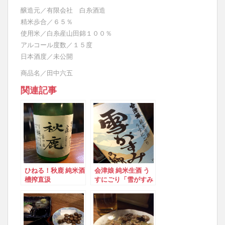
醸造元／有限会社 白糸酒造
精米歩合／６５％
使用米／白糸産山田錦１００％
アルコール度数／１５度
日本酒度／未公開
商品名／田中六五
関連記事
ひねる！秋鹿 純米酒
会津娘 純米生酒 う
槽搾直汲
すにごり「雪がすみ
の郷」