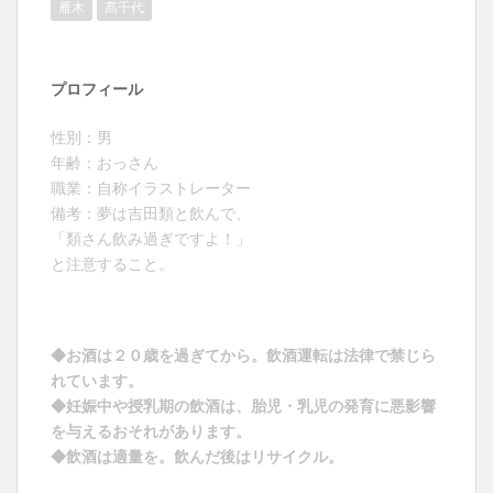
雁木
髙千代
プロフィール
性別：男
年齢：おっさん
職業：自称イラストレーター
備考：夢は吉田類と飲んで、
「類さん飲み過ぎですよ！」
と注意すること。
◆お酒は２０歳を過ぎてから。飲酒運転は法律で禁じら
れています。
◆妊娠中や授乳期の飲酒は、胎児・乳児の発育に悪影響
を与えるおそれがあります。
◆飲酒は適量を。飲んだ後はリサイクル。