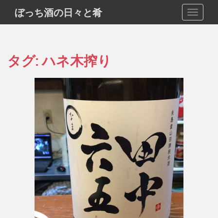
S
ぼっち酒の日々と肴
TOGGLE
k
i
p
t
タグ:
ハネ木搾り
o
m
a
i
n
c
o
n
t
e
n
t