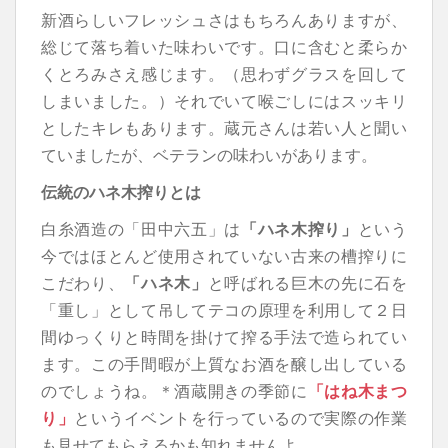
新酒らしいフレッシュさはもちろんありますが、
総じて落ち着いた味わいです。口に含むと柔らか
くとろみさえ感じます。（思わずグラスを回して
しまいました。）それでいて喉ごしにはスッキリ
としたキレもあります。蔵元さんは若い人と聞い
ていましたが、ベテランの味わいがあります。
伝統のハネ木搾りとは
白糸酒造の「田中六五」は
「ハネ木搾り」
という
今ではほとんど使用されていない古来の槽搾りに
こだわり、
「ハネ木」
と呼ばれる巨木の先に石を
「重し」として吊してテコの原理を利用して２日
間ゆっくりと時間を掛けて搾る手法で造られてい
ます。この手間暇が上質なお酒を醸し出している
のでしょうね。＊酒蔵開きの季節に
「はね木まつ
り」
というイベントを行っているので実際の作業
も見せてもらえるかも知れませんよ。