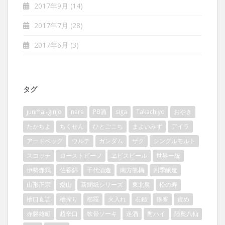
2017年9月
(14)
2017年7月
(28)
2017年6月
(3)
タグ
junmai-ginjo
nara
PB酒
siga
Takachiyo
おやき
たかちよ
ちくせん
ひとごこち
まよいみず
アイラ
アードベッグ
ウルテ
ガンダム
ザク
シングルモルト
スコッチ
ローストビーフ
ヱビスビール
世界一統
伊勢赤鶏
佐香錦
千代酒造
南方熊楠
四季醸造
山形正宗
愛山
新聞紙シリーズ
東北泉
松の寿
槽口直詰
槽搾り
櫛羅
火入れ
石鎚
篠峯
責め
赤磐雄町
超辛口
軟骨ソーキ
迷酒
酎ハイ
陸奥八仙