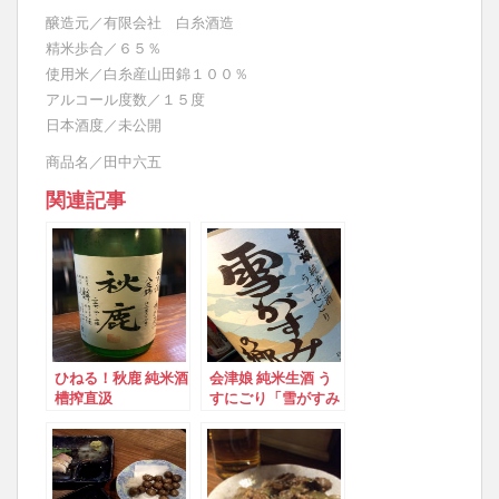
醸造元／有限会社 白糸酒造
精米歩合／６５％
使用米／白糸産山田錦１００％
アルコール度数／１５度
日本酒度／未公開
商品名／田中六五
関連記事
ひねる！秋鹿 純米酒
会津娘 純米生酒 う
槽搾直汲
すにごり「雪がすみ
の郷」