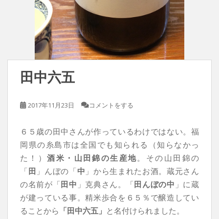
田中六五
2017年11月23日
コメントをする
６５歳の田中さんが作っているわけではない。福
岡県の糸島市は全国でも知られる（知らなかっ
た！）
酒米・山田錦の生産地
。その山田錦の
「
田
」んぼの「
中
」から生まれたお酒。蔵元さん
の名前が「
田中
」克典さん。「
田んぼの中
」に蔵
が建っている事。精米歩合を６５％で醸造してい
ることから
「田中六五」
と名付けられました。