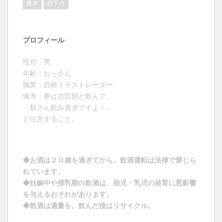
雁木
髙千代
プロフィール
性別：男
年齢：おっさん
職業：自称イラストレーター
備考：夢は吉田類と飲んで、
「類さん飲み過ぎですよ！」
と注意すること。
◆お酒は２０歳を過ぎてから。飲酒運転は法律で禁じら
れています。
◆妊娠中や授乳期の飲酒は、胎児・乳児の発育に悪影響
を与えるおそれがあります。
◆飲酒は適量を。飲んだ後はリサイクル。