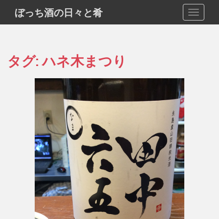
S
ぼっち酒の日々と肴
TOGGLE
k
i
p
t
タグ:
ハネ木まつり
o
m
a
i
n
c
o
n
t
e
n
t