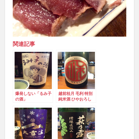
関連記事
爆発しない「るみ子
越前桂月 毛利 特別
の酒」
純米酒 ひやおろし