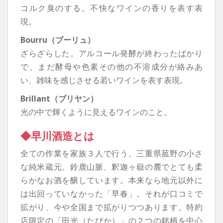
コルク臭のする。不快なワインの香りを表す表
現。
Bourru（ブーリュ）
ざらざらした。アルコール発酵が終わったばかり
で、まだ酵母や色素その他の不溶成分が絡みあ
い、雑味を感じさせる若いワインを表す表現。
Brillant（ブリヤン）
光の中で輝くように見えるワインのこと。
◆早川酒造とは
全ての作業を家族３人で行う、三重県菰野の小さ
な純米蔵元。鈴鹿山脈、釈迦ヶ嶽の麓でとても柔
らかなお酒を醸しています。本来なら地元以外に
は出回っていなかった「早春」。それが口コミで
拡がり、今や全国まで拡がりつつあります。特約
店限定の「田光（たぴか）」の２つの銘柄を中心