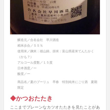
醸造元／合名会社 早川酒造
精米歩合／５５％
使用米／麹米：雄山錦、掛米：富山県産米てんたかく
（かも？）
アルコール度数／１５度
日本酒度／ー
酸度／ー
商品名／夏のブーリュ 早春 特別純米にごり酒 夏期
限定
◆かつおたたき
ここまでプレーンなカツオたたきを見たことがあ