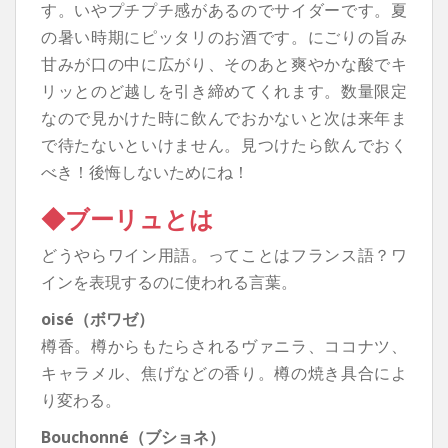
す。いやプチプチ感があるのでサイダーです。夏
の暑い時期にピッタリのお酒です。にごりの旨み
甘みが口の中に広がり、そのあと爽やかな酸でキ
リッとのど越しを引き締めてくれます。数量限定
なので見かけた時に飲んでおかないと次は来年ま
で待たないといけません。見つけたら飲んでおく
べき！後悔しないためにね！
◆ブーリュとは
どうやらワイン用語。ってことはフランス語？ワ
インを表現するのに使われる言葉。
oisé（ボワゼ）
樽香。樽からもたらされるヴァニラ、ココナツ、
キャラメル、焦げなどの香り。樽の焼き具合によ
り変わる。
Bouchonné（ブショネ）