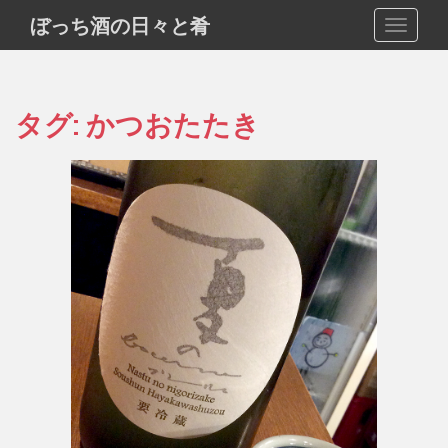
S
ぼっち酒の日々と肴
TOGGLE
k
i
p
t
タグ:
かつおたたき
o
m
a
i
n
c
o
n
t
e
n
t