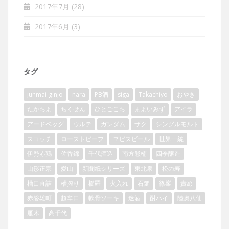
2017年7月
(28)
2017年6月
(3)
タグ
junmai-ginjo
nara
PB酒
siga
Takachiyo
おやき
たかちよ
ちくせん
ひとごこち
まよいみず
アイラ
アードベッグ
ウルテ
ガンダム
ザク
シングルモルト
スコッチ
ローストビーフ
ヱビスビール
世界一統
伊勢赤鶏
佐香錦
千代酒造
南方熊楠
四季醸造
山形正宗
愛山
新聞紙シリーズ
東北泉
松の寿
槽口直詰
槽搾り
櫛羅
火入れ
石鎚
篠峯
責め
赤磐雄町
超辛口
軟骨ソーキ
迷酒
酎ハイ
陸奥八仙
雁木
髙千代