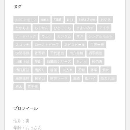
タグ
junmai-ginjo
nara
PB酒
siga
Takachiyo
おやき
たかちよ
ちくせん
ひとごこち
まよいみず
アイラ
アードベッグ
ウルテ
ガンダム
ザク
シングルモルト
スコッチ
ローストビーフ
ヱビスビール
世界一統
伊勢赤鶏
佐香錦
千代酒造
南方熊楠
四季醸造
山形正宗
愛山
新聞紙シリーズ
東北泉
松の寿
槽口直詰
槽搾り
櫛羅
火入れ
石鎚
篠峯
責め
赤磐雄町
超辛口
軟骨ソーキ
迷酒
酎ハイ
陸奥八仙
雁木
髙千代
プロフィール
性別：男
年齢：おっさん