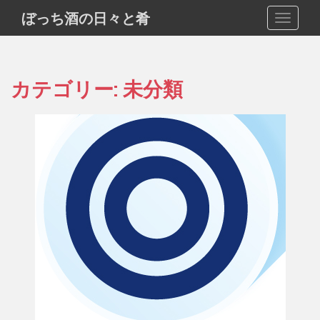
S
ぼっち酒の日々と肴
TOGGLE
k
i
p
t
カテゴリー:
未分類
o
m
a
i
n
c
o
n
t
e
n
t