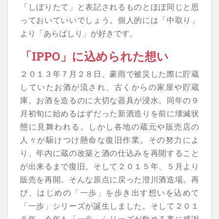
「しぼりたて」と表記されるものとほぼ同じと思
っておいていいでしょう。個人的には「中取り」
より「あらばしり」が好きです。
「IPPO」に込められた想い
２０１３年７月２８日、豪雨で被災した際に貯蔵
していたお酒が流され、古くからの家屋や貯蔵
庫、お酒を造るのに大切な器具が浸水。同年の９
月初旬に始めるはずだった新酒造りを前に壊滅状
態に見舞われる。しかし各地の蔵元や販売店の
人々が駆けつけ懸命な復旧作業。その努力によ
り、年内に蔵の改築と酒の仕込みを再開すること
が出来るまで復旧。そして２０１５年、５月より
販売を再開。そんな原点に戻った澄川酒造場。再
び、はじめの「一歩」を歩き出す想いを込めて
「一歩」シリーズが誕生しました。そして２０１
８年、今年も「一歩」シリーズが飲める事に感謝