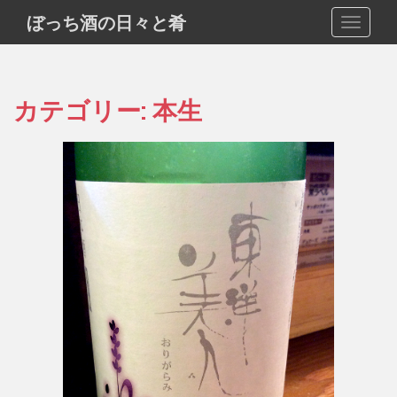
S
ぼっち酒の日々と肴
TOGGLE
k
i
p
t
カテゴリー:
本生
o
m
a
i
n
c
o
n
t
e
n
t