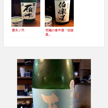
雁木ノ弐
究極の食中酒「伯楽
星」