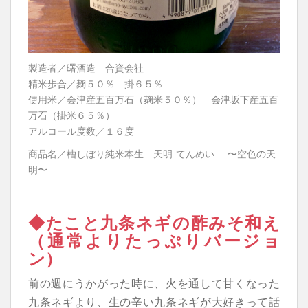
製造者／曙酒造 合資会社
精米歩合／麹５０％ 掛６５％
使用米／会津産五百万石（麹米５０％） 会津坂下産五百
万石（掛米６５％）
アルコール度数／１６度
商品名／槽しぼり純米本生 天明-てんめい- 〜空色の天
明〜
◆たこと九条ネギの酢みそ和え
（通常よりたっぷりバージョ
ン）
前の週にうかがった時に、火を通して甘くなった
九条ネギより、生の辛い九条ネギが大好きって話