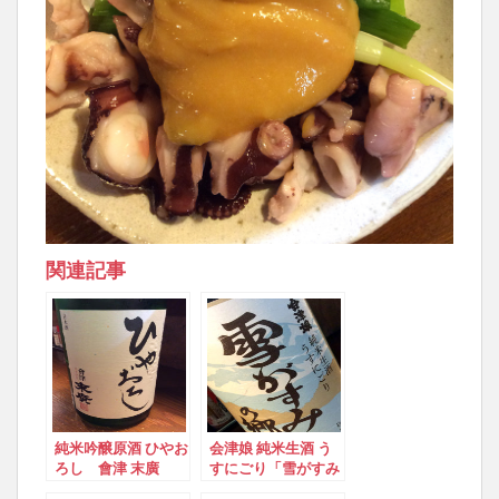
関連記事
純米吟醸原酒 ひやお
会津娘 純米生酒 う
ろし 會津 末廣
すにごり「雪がすみ
の郷」