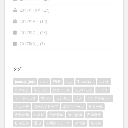
2017年10月
(27)
2017年9月
(14)
2017年7月
(28)
2017年6月
(3)
タグ
junmai-ginjo
nara
PB酒
siga
Takachiyo
おやき
たかちよ
ちくせん
ひとごこち
まよいみず
アイラ
アードベッグ
ウルテ
ガンダム
ザク
シングルモルト
スコッチ
ローストビーフ
ヱビスビール
世界一統
伊勢赤鶏
佐香錦
千代酒造
南方熊楠
四季醸造
山形正宗
愛山
新聞紙シリーズ
東北泉
松の寿