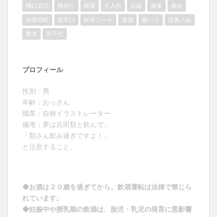
槽口直詰
槽搾り
櫛羅
火入れ
石鎚
篠峯
責め
赤磐雄町
超辛口
軟骨ソーキ
迷酒
酎ハイ
陸奥八仙
雁木
髙千代
プロフィール
性別：男
年齢：おっさん
職業：自称イラストレーター
備考：夢は吉田類と飲んで、
「類さん飲み過ぎですよ！」
と注意すること。
◆お酒は２０歳を過ぎてから。飲酒運転は法律で禁じら
れています。
◆妊娠中や授乳期の飲酒は、胎児・乳児の発育に悪影響