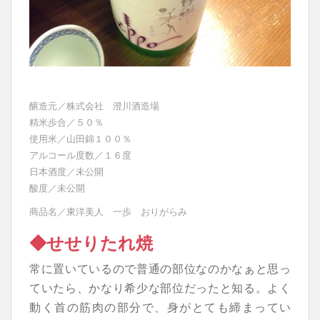
醸造元／株式会社 澄川酒造場
精米歩合／５０％
使用米／山田錦１００％
アルコール度数／１６度
日本酒度／未公開
酸度／未公開
商品名／東洋美人 一歩 おりがらみ
◆せせりたれ焼
常に置いているので普通の部位なのかなぁと思っ
ていたら、かなり希少な部位だったと知る。よく
動く首の筋肉の部分で、身がとても締まってい