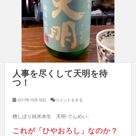
人事を尽くして天明を待
つ！
2017年10月16日
コメントをする
槽しぼり純米本生 天明-てんめい-
これが「ひやおろし」なのか？