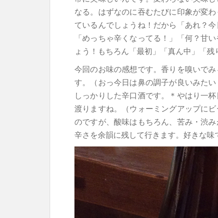
なる。
はずなのに吞むたびに印象が変わ
ているんでしょうね！だから「あれ？今
「めっちゃ辛くなってる！」「何？甘い
ょう！もちろん「最初」「真ん中」「残り
今回のお味の感想です。香りを嗅いでみ
す。（おっ今日は鼻の調子が良いみたい
しっかりした辛口酒です。＊やはり一杯
渡りますね。（ウォーミングアップにビ
のですが、酸味はもちろん、苦み・渋み
辛さを余韻に残して行きます。好きな味