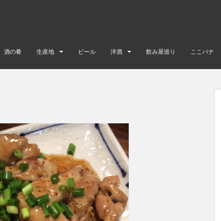
酒の肴
生産地
ビール
洋酒
飲み屋巡り
ここバナ