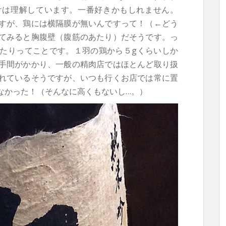
けは理解しています。一番好きかもしれません。
すが、鶏には横隔膜が無いんですって！（←どう
てみると胸腹壁（腹筋のあたり）だそうです。っ
たりってことです。１羽の鶏から５gくらいしか
手間がかかり、一般の精肉店ではほとんど取り扱
れているそうですが、いつも行くお店では常に置
なかった！（そんなに高くもないし…。）