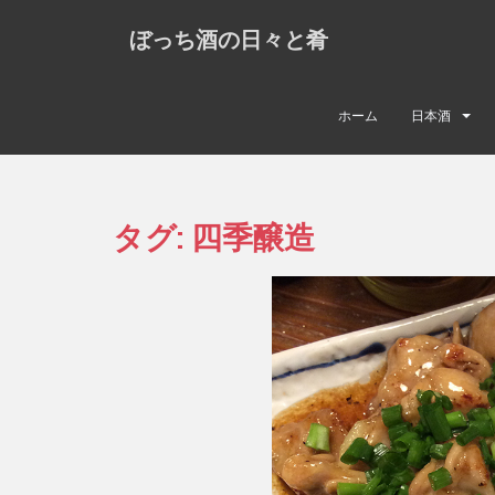
S
ぼっち酒の日々と肴
k
i
p
t
ホーム
日本酒
o
m
a
i
タグ:
四季醸造
n
c
o
n
t
e
n
t