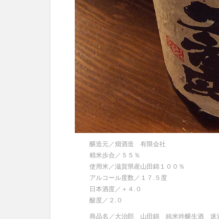
醸造元／畑酒造 有限会社
精米歩合／５５％
使用米／滋賀県産山田錦１００％
アルコール度数／１７.５度
日本酒度／＋４.０
酸度／２.０
商品名／大治郎 山田錦 純米吟醸生酒 迷