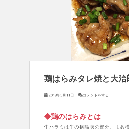
鶏はらみタレ焼と大治
2018年5月11日
コメントをする
◆鶏のはらみとは
牛ハラミは牛の横隔膜の部分、まあ