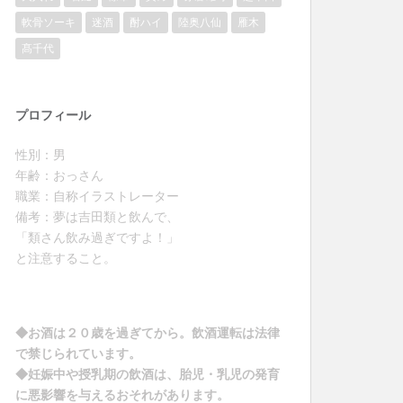
軟骨ソーキ
迷酒
酎ハイ
陸奥八仙
雁木
髙千代
プロフィール
性別：男
年齢：おっさん
職業：自称イラストレーター
備考：夢は吉田類と飲んで、
「類さん飲み過ぎですよ！」
と注意すること。
◆お酒は２０歳を過ぎてから。飲酒運転は法律
で禁じられています。
◆妊娠中や授乳期の飲酒は、胎児・乳児の発育
に悪影響を与えるおそれがあります。