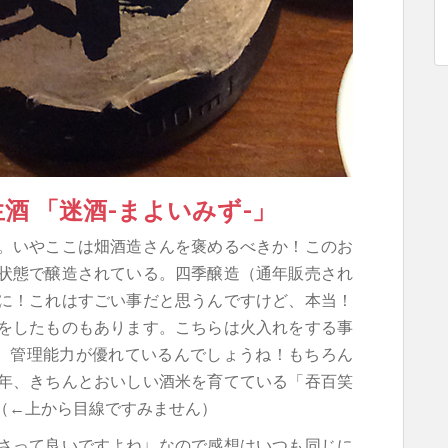
生酒 「迷酒-まよいみず-」
。いやここは畑酒造さんを褒めるべきか！このお
状態で醸造されている。四季醸造（通年販売され
に！これはすごい事だと思うんですけど、本当！
をしたものもあります。こちらは火入れをする事
）管理能力が優れているんでしょうね！もちろん
年、きちんとおいしい酒米を育てている「吞百笑
（←上から目線ですみません）
さって良いですよね♩なので感想はいつも同じに