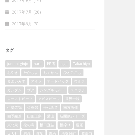
2017年9月
(14)
2017年7月
(28)
2017年6月
(3)
タグ
junmai-ginjo
nara
PB酒
siga
Takachiyo
おやき
たかちよ
ちくせん
ひとごこち
まよいみず
アイラ
アードベッグ
ウルテ
ガンダム
ザク
シングルモルト
スコッチ
ローストビーフ
ヱビスビール
世界一統
伊勢赤鶏
佐香錦
千代酒造
南方熊楠
四季醸造
山形正宗
愛山
新聞紙シリーズ
東北泉
松の寿
槽口直詰
槽搾り
櫛羅
火入れ
石鎚
篠峯
責め
赤磐雄町
超辛口