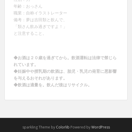
年齢：おっさん
職業：自称イラストレーター
備考：夢は吉田類と飲んで、
「類さん飲み過ぎですよ！」
と注意すること。
◆お酒は２０歳を過ぎてから。飲酒運転は法律で禁じら
れています。
◆妊娠中や授乳期の飲酒は、胎児・乳児の発育に悪影響
を与えるおそれがあります。
◆飲酒は適量を。飲んだ後はリサイクル。
sparkling Theme by
Colorlib
Powered by
WordPress