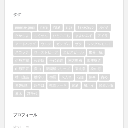
タグ
junmai-ginjo
nara
PB酒
siga
Takachiyo
おやき
たかちよ
ちくせん
ひとごこち
まよいみず
アイラ
アードベッグ
ウルテ
ガンダム
ザク
シングルモルト
スコッチ
ローストビーフ
ヱビスビール
世界一統
伊勢赤鶏
佐香錦
千代酒造
南方熊楠
四季醸造
山形正宗
愛山
新聞紙シリーズ
東北泉
松の寿
槽口直詰
槽搾り
櫛羅
火入れ
石鎚
篠峯
責め
赤磐雄町
超辛口
軟骨ソーキ
迷酒
酎ハイ
陸奥八仙
雁木
髙千代
プロフィール
性別：男