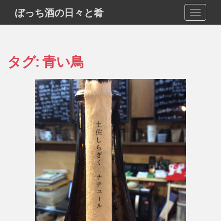
S
ぼっち酒の日々と肴
TOGGLE
k
i
p
t
タグ:
青い鳥
o
m
a
i
n
c
o
n
t
e
n
t