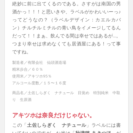
絶妙に前に出てくるのである。さすがは南国の男
酒かっ！！！と思いきや、ラベルがかわいいーっ♪
ってどうなの？（ラベルデザイン：カエルカバ
ン）チルチルミチルの青い鳥をイメージしてるん
だって！！まぁ、飲んでる間は幸せではあるが…。
つまり幸せは求めなくても居酒屋にある！って事
ですね。
製造者／有限会社 仙頭酒造場
精米歩合／６０％
使用米／アキツホ95％
アルコール度数／１５〜１６度
商品名／土佐しらぎく ナチュール 目覚め 特別純米 中取
り 生原酒
アキツホは奈良だけじゃない。
この「
土佐しらぎく ナチュール
」ラベルには書
いてないのですが、お米は「
秋津穂-あきつほ
」が