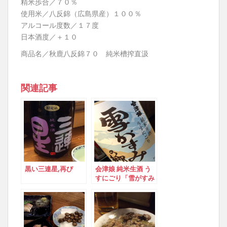
精米歩合／７０％
使用米／八反錦（広島県産）１００％
アルコール度数／１７度
日本酒度／＋１０
商品名／秋鹿八反錦７０ 純米槽搾直汲
関連記事
黒い三連星,再び
会津娘 純米生酒 う
すにごり「雪がすみ
の郷」