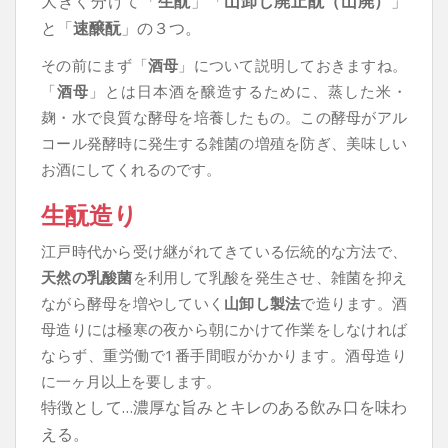
大きく分けて「
生酛
」「
山卸し廃止酛（山廃）
」
と「
速醸酛
」の３つ。
その前にまず「
酒母
」について説明しておきますね。
「
酒母
」とは日本酒を醸造するために、蒸した米・
麹・水で良質な酵母を培養したもの。この酵母がアル
コール発酵時に発生する雑菌の増殖を防ぎ、美味しい
お酒にしてくれるのです。
生酛造り
江戸時代から受け継がれてきている伝統的な方法で、
天然の乳酸菌
を利用して乳酸を発生させ、雑菌を抑え
ながら酵母を増やしていく
山卸し製法
で造ります。酒
母造りには極寒の夜から朝にかけて作業をしなければ
ならず、重労働で1番手間暇がかかります。酒母造り
に一ヶ月以上を要します。
特徴として…濃厚な旨みとキレのある飲み口を味わ
える。