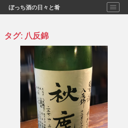
S
ぼっち酒の日々と肴
TOGGLE
k
i
p
t
タグ:
八反錦
o
m
a
i
n
c
o
n
t
e
n
t