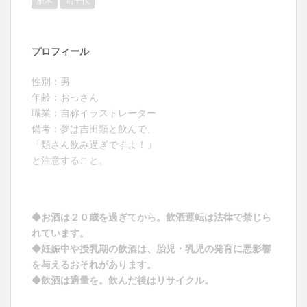
雁木
髙千代
プロフィール
性別：男
年齢：おっさん
職業：自称イラストレーター
備考：夢は吉田類と飲んで、
「類さん飲み過ぎですよ！」
と注意すること。
◆お酒は２０歳を過ぎてから。飲酒運転は法律で禁じら
れています。
◆妊娠中や授乳期の飲酒は、胎児・乳児の発育に悪影響
を与えるおそれがあります。
◆飲酒は適量を。飲んだ後はリサイクル。