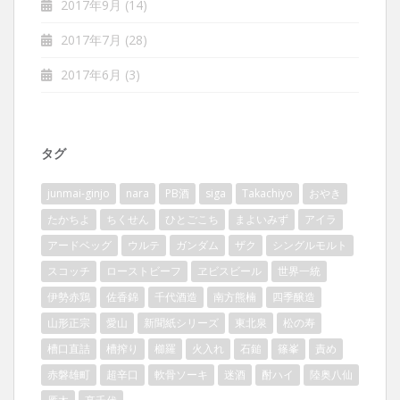
2017年9月
(14)
2017年7月
(28)
2017年6月
(3)
タグ
junmai-ginjo
nara
PB酒
siga
Takachiyo
おやき
たかちよ
ちくせん
ひとごこち
まよいみず
アイラ
アードベッグ
ウルテ
ガンダム
ザク
シングルモルト
スコッチ
ローストビーフ
ヱビスビール
世界一統
伊勢赤鶏
佐香錦
千代酒造
南方熊楠
四季醸造
山形正宗
愛山
新聞紙シリーズ
東北泉
松の寿
槽口直詰
槽搾り
櫛羅
火入れ
石鎚
篠峯
責め
赤磐雄町
超辛口
軟骨ソーキ
迷酒
酎ハイ
陸奥八仙