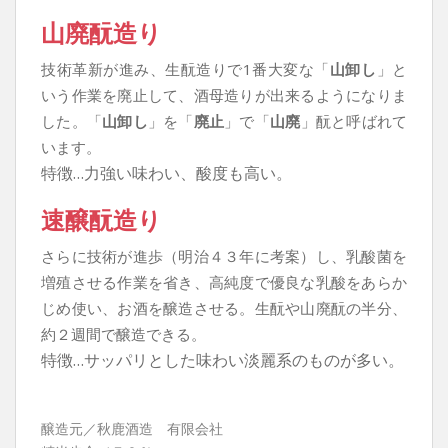
山廃酛造り
技術革新が進み、生酛造りで1番大変な「
山卸し
」と
いう作業を廃止して、酒母造りが出来るようになりま
した。「
山卸し
」を「
廃止
」で「
山廃
」酛と呼ばれて
います。
特徴…力強い味わい、酸度も高い。
速醸酛造り
さらに技術が進歩（明治４３年に考案）し、乳酸菌を
増殖させる作業を省き、高純度で優良な乳酸をあらか
じめ使い、お酒を醸造させる。生酛や山廃酛の半分、
約２週間で醸造できる。
特徴…サッパリとした味わい淡麗系のものが多い。
醸造元／秋鹿酒造 有限会社